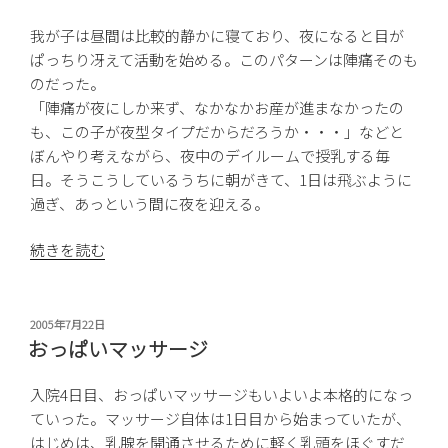
我が子は昼間は比較的静かに寝ており、夜になると目が
ぱっちり冴えて活動を始める。このパターンは陣痛そのも
のだった。
「陣痛が夜にしか来ず、なかなかお産が進まなかったの
も、この子が夜型タイプだからだろうか・・・」などと
ぼんやり考えながら、夜中のデイルームで授乳する毎
日。そうこうしているうちに朝がきて、1日は飛ぶように
過ぎ、あっという間に夜を迎える。
“入
続きを読む
院
中
の
投
2005年7月22日
稿
思
おっぱいマッサージ
日:
い
ご
入院4日目、おっぱいマッサージもいよいよ本格的になっ
と”
ていった。マッサージ自体は1日目から始まっていたが、
の
はじめは、乳腺を開通させるために軽く乳頭をほぐすだ