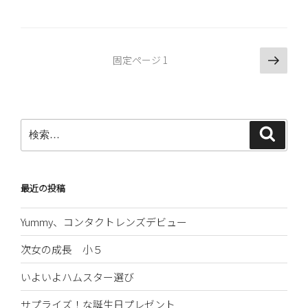
へ
の
道
投
次
固定ページ
1
〜
の
稿
18
ペ
の
日
ー
ペ
夜
ジ
検
ー
Part
検
索
索:
2〜”
ジ
の
送
り
最近の投稿
Yummy、コンタクトレンズデビュー
次女の成長 小５
いよいよハムスター選び
サプライズ！な誕生日プレゼント