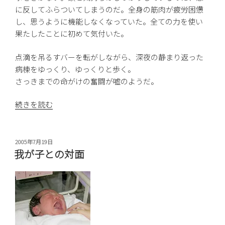
に反してふらついてしまうのだ。全身の筋肉が疲労困憊
し、思うように機能しなくなっていた。全ての力を使い
果たしたことに初めて気付いた。
点滴を吊るすバーを転がしながら、深夜の静まり返った
病棟をゆっくり、ゆっくりと歩く。
さっきまでの命がけの奮闘が嘘のようだ。
“入
続きを読む
院
生
活
投
2005年7月19日
稿
の
我が子との対面
日:
は
じ
ま
り”
の