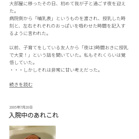
疸
大部屋に移ったその日、初めて我が子と過ごす夜を迎え
(お
た。
う
病院側から「哺乳表」というものを渡され、授乳した時
だ
刻と、左右それぞれのおっぱいを吸わせた時間を記入す
ん)”
るように言われた。
の
以前、子育てをしている友人から「夜は3時間おきに授乳
で大変！」という話を聞いていた。私もそれくらいは覚
悟していた。
・・・しかしそれは非常に甘い考えだった。
“入
続きを読む
院
中
の
投
2005年7月20日
稿
授
入院中のあれこれ
日:
乳”
の