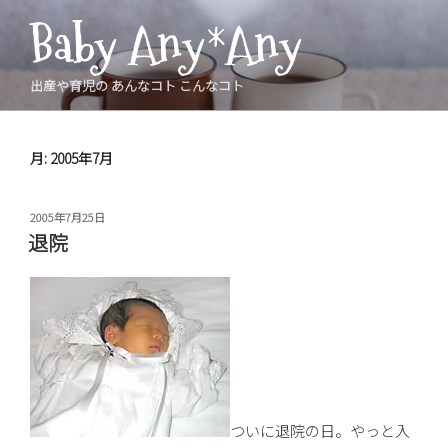
コ
Baby Any*Any
ン
テ
ン
出産や育児の あんなコト こんなコト
ツ
へ
ス
月:
2005年7月
キ
ッ
投
2005年7月25日
プ
稿
退院
日:
ついに退院の日。やっと入