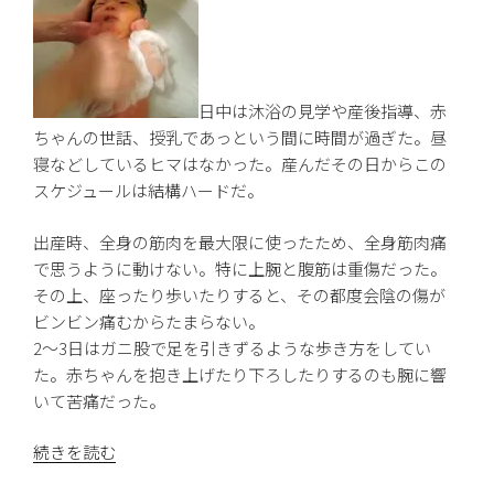
日中は沐浴の見学や産後指導、赤
ちゃんの世話、授乳であっという間に時間が過ぎた。昼
寝などしているヒマはなかった。産んだその日からこの
スケジュールは結構ハードだ。
出産時、全身の筋肉を最大限に使ったため、全身筋肉痛
で思うように動けない。特に上腕と腹筋は重傷だった。
その上、座ったり歩いたりすると、その都度会陰の傷が
ビンビン痛むからたまらない。
2〜3日はガニ股で足を引きずるような歩き方をしてい
た。赤ちゃんを抱き上げたり下ろしたりするのも腕に響
いて苦痛だった。
“入
続きを読む
院