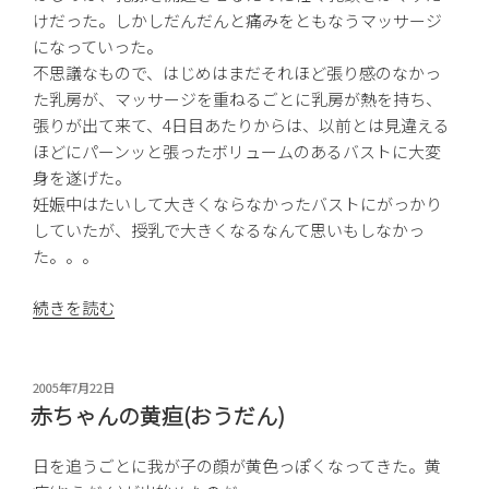
けだった。しかしだんだんと痛みをともなうマッサージ
になっていった。
不思議なもので、はじめはまだそれほど張り感のなかっ
た乳房が、マッサージを重ねるごとに乳房が熱を持ち、
張りが出て来て、4日目あたりからは、以前とは見違える
ほどにパーンッと張ったボリュームのあるバストに大変
身を遂げた。
妊娠中はたいして大きくならなかったバストにがっかり
していたが、授乳で大きくなるなんて思いもしなかっ
た。。。
“お
続きを読む
っ
ぱ
い
投
2005年7月22日
稿
マ
赤ちゃんの黄疸(おうだん)
日:
ッ
サ
日を追うごとに我が子の顔が黄色っぽくなってきた。黄