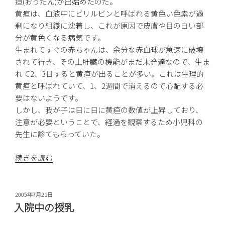
ー
疸(おうだん)が出始めたのだ。
ジ”
黄疸は、血液中にビリルビンと呼ばれる黄色い色素が過
の
剰になり組織に沈着し、これが原因で皮膚や目の白い部
分が黄色くなる病気です。
生まれてすぐの赤ちゃんは、余分な赤血球が急速に破壊
されて行き、その上肝臓の機能がまだ未発達なので、生ま
れて2、3日すると黄疸が出ることが多い。これは生理的
黄疸と呼ばれていて、1、2週間で消えるので心配する必
要はないようです。
しかし、我が子は日に日に黄疸の数値が上昇しており、
注意が必要ということで、経過を観察するため小児科の
先生に診てもらっていた。
“赤
続きを読む
ち
ゃ
ん
投
2005年7月21日
稿
の
入院中の授乳
日:
黄