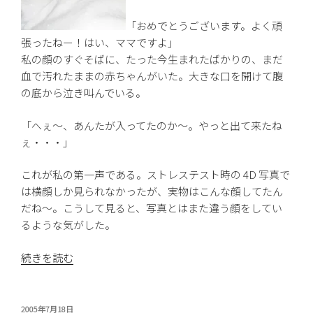
「おめでとうございます。よく頑
張ったねー！はい、ママですよ」
私の顔のすぐそばに、たった今生まれたばかりの、まだ
血で汚れたままの赤ちゃんがいた。大きな口を開けて腹
の底から泣き叫んでいる。
「へぇ〜、あんたが入ってたのか〜。やっと出て来たね
ぇ・・・」
これが私の第一声である。ストレステスト時の 4D 写真で
は横顔しか見られなかったが、実物はこんな顔してたん
だね〜。こうして見ると、写真とはまた違う顔をしてい
るような気がした。
“我
続きを読む
が
子
と
投
2005年7月18日