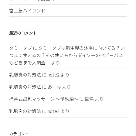
富士急ハイランド
最近のコメント
タミータブ
に
タミータブは新生児の沐浴に向いてる？い
つまで使えるの？その使い方からダイソーのベビーバス
もどきまで大調査！
より
乳腺炎の対処法
に
note2
より
乳腺炎の対処法
に
あーね
より
桶谷式母乳マッサージ 〜予約編〜
に
匿名
より
乳腺炎の対処法
に
note2
より
カテゴリー