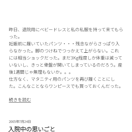
昨日、退院用にベビードレスと私の私服を持って来てもら
った。
妊娠前に履いていたパンツ・・・残念ながらさっぱり入
らなかった。脚のつけねでつっかえて上がらない。これ
には相当ショックだった。まだ3Kg程度しか体重は減って
いないし、きっと骨盤が開いてしまっているのだろう。産
後1週間じゃ無理もないか。。。
仕方なく、マタニティ用のパンツを再び履くことにし
た。こんなことならワンピースでも買っておくんだった。
“退
続きを読む
院”
の
投
2005年7月24日
稿
入院中の思いごと
日: