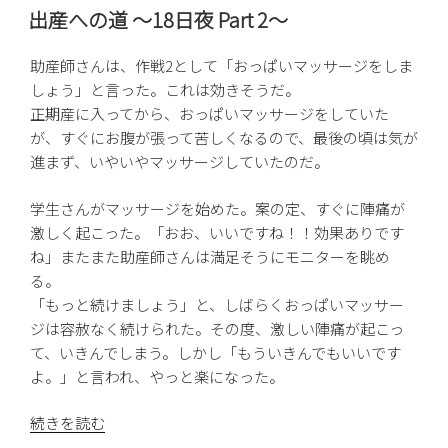
稿
の
出産への道 〜18日夜 Part 2〜
日:
対
面”
助産師さんは、作戦2として「おっぱいマッサージをしま
の
しょう」と言った。これは効きそうだ。
正期産に入ってから、おっぱいマッサージをしていた
が、すぐにお腹が張って苦しくなるので、最後の頃は気が
進まず、いやいやマッサージしていたのだ。
学生さんがマッサージを始めた。案の定、すぐに陣痛が
激しく起こった。「おお、いいですね！！効果ありです
ね」またまた助産師さんは満足そうにモニターを眺め
る。
「もっと続けましょう」と、しばらくおっぱいマッサー
ジは容赦なく続けられた。その度、激しい陣痛が起こっ
て、いきんでしまう。しかし「もういきんでもいいです
よ。」と言われ、やっと楽になった。
“出
続きを読む
産