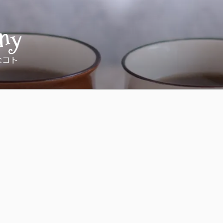
ny
なコト