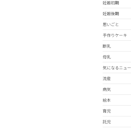
妊娠初期
妊娠後期
思いごと
手作りケーキ
断乳
母乳
気になるニュー
流産
病気
絵本
育児
託児