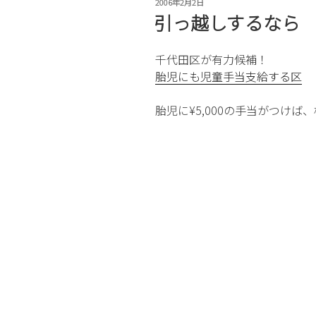
投
2006年2月2日
稿
引っ越しするなら
日:
千代田区が有力候補！
胎児にも児童手当支給する区
胎児に¥5,000の手当がつけ