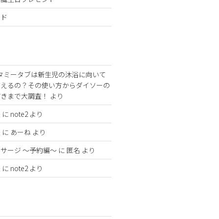
ンド
タミータブは新生児の沐浴に向いて
使えるの？その使い方からダイソーの
どきまで大調査！
より
法
に
note2
より
法
に
あーね
より
サージ 〜予約編〜
に
匿名
より
法
に
note2
より