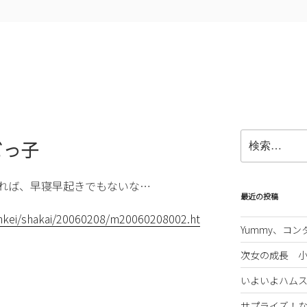
検
ビっ子
索:
れば、早寝早起きでもないな…
最近の投稿
ankei/shakai/20060208/m20060208002.ht
Yummy、コ
次女の成長 
いよいよハム
サプライズ！