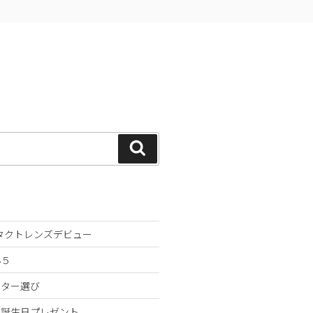
検
索
ンタクトレンズデビュー
小５
スター選び
な誕生日プレゼント