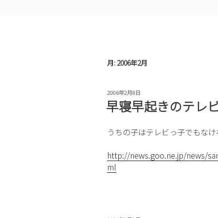
月:
2006年2月
投
2006年2月8日
稿
早寝早起きのテレ
日:
うちの子はテレビっ子でもなけ
http://news.goo.ne.jp/news/s
ml