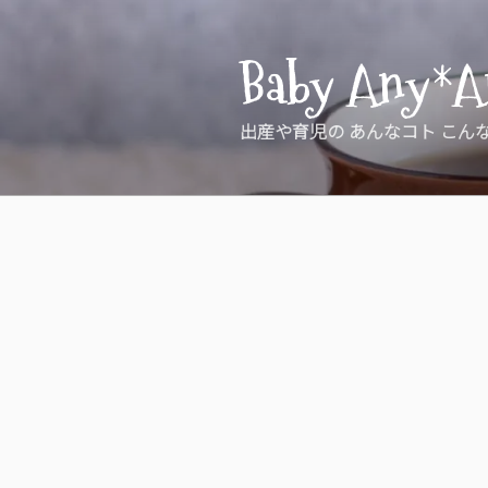
コ
ン
Baby Any*A
テ
ン
ツ
出産や育児の あんなコト こん
へ
ス
キ
ッ
プ