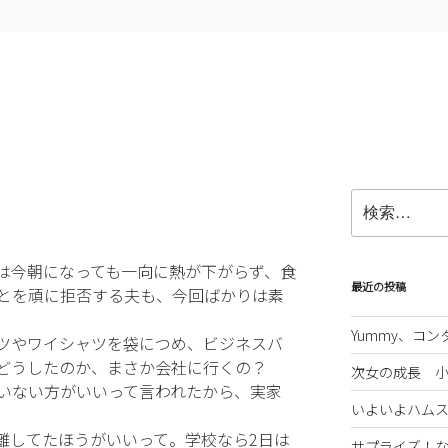
検
索:
は今朝になっても一向に熱が下がらず、食
最近の投稿
とを頑に拒否する夫も、今回ばかりは素
Yummy、コ
ツやワイシャツを袋につめ、ビジネスバ
どうしたのか、まさか会社に行くの？
次女の成長 
いない方がいいって言われたから、実家
いよいよハム
離してたほうがいいって。学校なら2日は
サプライズ！