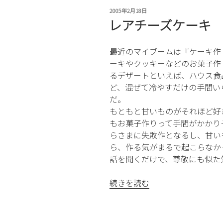
テ
投
2005年2月18日
ス
稿
レアチーズケーキ
ト”
日:
の
最近のマイブームは『ケーキ作
ーキやクッキーなどのお菓子作
るデザートといえば、ハウス食
ど、混ぜて冷やすだけの手間い
だ。
もともと甘いものがそれほど好
もお菓子作りって手間がかかり
らさまに失敗作となるし、甘い
ら、作る気がまるで起こらなか
話を聞くだけで、尊敬にも似た
“レ
続きを読む
ア
チ
ー