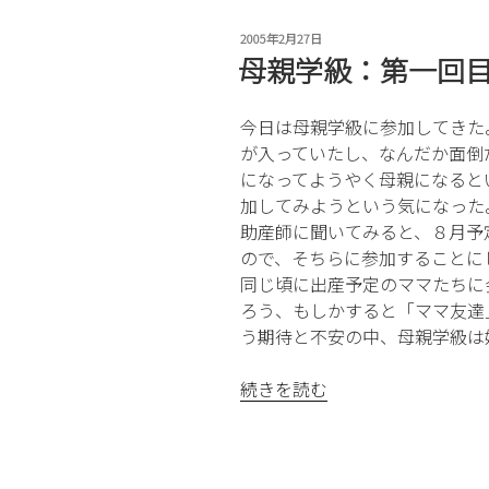
投
2005年2月27日
稿
母親学級：第一回
日:
今日は母親学級に参加してきた
が入っていたし、なんだか面倒
になってようやく母親になると
加してみようという気になった
助産師に聞いてみると、８月予
ので、そちらに参加することに
同じ頃に出産予定のママたちに
ろう、もしかすると「ママ友達
う期待と不安の中、母親学級は
“母
続きを読む
親
学
級：