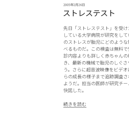
第
投
2005年2月26日
一
稿
ストレステスト
回
日:
目”
先日「ストレステスト」を受け
の
している大学病院が研究をして
のストレスが胎児にどのような
べるものだ。この検査は無料で
診内容よりも詳しく赤ちゃんの
き、最新の機械で胎児のしぐさ
う。さらに超音波映像をビデオ
らの成長の様子まで追跡調査さ
ようだ。担当の医師が研究チー
快諾した。
“ス
続きを読む
ト
レ
ス