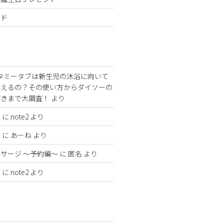
ンド
タミータブは新生児の沐浴に向いて
使えるの？その使い方からダイソーの
どきまで大調査！
より
法
に
note2
より
法
に
あーね
より
サージ 〜予約編〜
に
匿名
より
法
に
note2
より