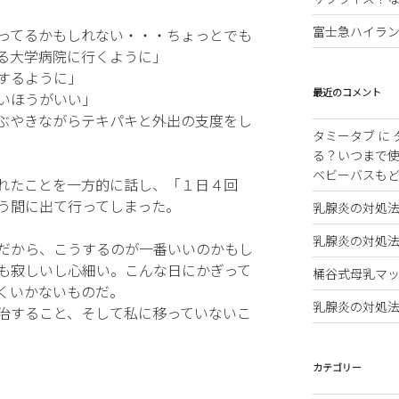
富士急ハイラ
ってるかもしれない・・・ちょっとでも
る大学病院に行くように」
するように」
最近のコメント
いほうがいい」
ぶやきながらテキパキと外出の支度をし
タミータブ
に
る？いつまで
ベビーバスも
れたことを一方的に話し、「１日４回
う間に出て行ってしまった。
乳腺炎の対処
乳腺炎の対処
だから、こうするのが一番いいのかもし
も寂しいし心細い。こんな日にかぎって
桶谷式母乳マッ
くいかないものだ。
乳腺炎の対処
治すること、そして私に移っていないこ
カテゴリー