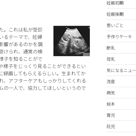
妊娠初期
妊娠後期
思いごと
た。これは私が受診
いるテーマで、妊婦
手作りケーキ
影響があるのかを調
断乳
受けられ、通常の検
様子を知ることがで
母乳
や様子をじっくり見ることができるとい
気になるニュー
に録画してもらえるらしい。生まれてか
れ、アフターケアもしっかりしてくれる
流産
ムの一人で、協力してほしいというので
病気
絵本
育児
託児