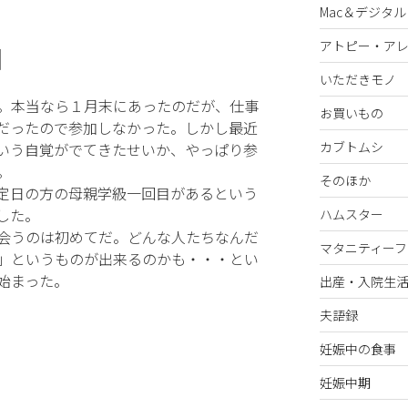
Mac＆デジタル
アトピー・ア
目
いただきモノ
。本当なら１月末にあったのだが、仕事
お買いもの
だったので参加しなかった。しかし最近
カブトムシ
いう自覚がでてきたせいか、やっぱり参
。
そのほか
定日の方の母親学級一回目があるという
した。
ハムスター
会うのは初めてだ。どんな人たちなんだ
マタニティーフ
」というものが出来るのかも・・・とい
始まった。
出産・入院生
夫語録
妊娠中の食事
妊娠中期