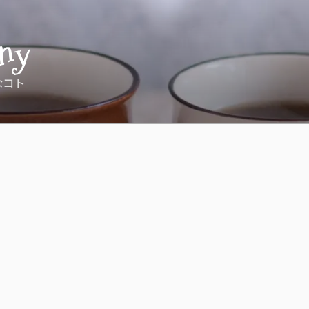
ny
なコト