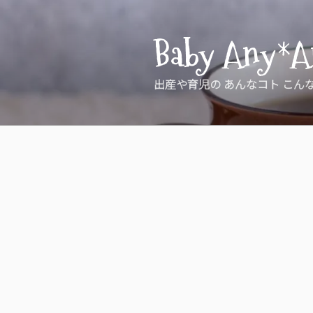
コ
ン
Baby Any*A
テ
ン
ツ
出産や育児の あんなコト こん
へ
ス
キ
ッ
プ