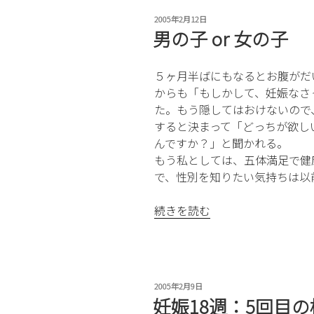
ズ
投
2005年2月12日
ケ
稿
男の子 or 女の子
ー
日:
キ”
５ヶ月半ばにもなるとお腹がだ
の
からも「もしかして、妊娠なさ
た。もう隠してはおけないので
すると決まって「どっちが欲し
んですか？」と聞かれる。
もう私としては、五体満足で健
で、性別を知りたい気持ちは以
“男
続きを読む
の
子
or
女
投
2005年2月9日
の
稿
妊娠18週：5回目の
子”
日: