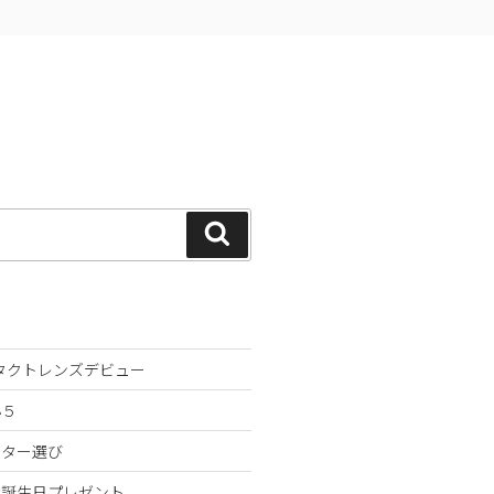
検
索
ンタクトレンズデビュー
小５
スター選び
な誕生日プレゼント