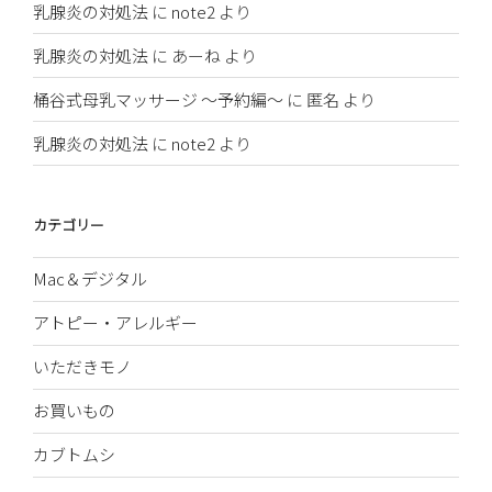
乳腺炎の対処法
に
note2
より
乳腺炎の対処法
に
あーね
より
桶谷式母乳マッサージ 〜予約編〜
に
匿名
より
乳腺炎の対処法
に
note2
より
カテゴリー
Mac＆デジタル
アトピー・アレルギー
いただきモノ
お買いもの
カブトムシ