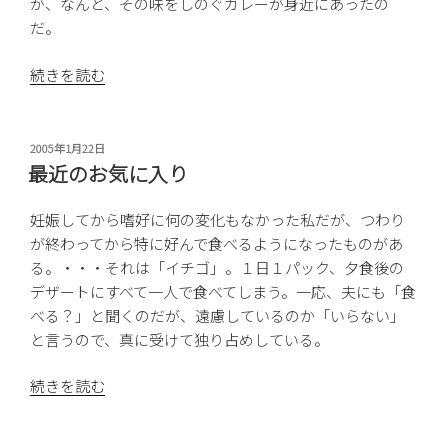
が、なんと、その味をしのぐカレーが身近にあったの
だ。
“カ
続きを読む
レ
ー
の
投
2005年1月22日
稿
魅
最近のお気に入り
日:
力”
の
妊娠してから嗜好に何の変化もなかった私だが、つわり
が終わってから特に好んで食べるようになったものがあ
る。・・・それは「イチゴ」。１日１パック、夕食後の
デザートにすべて一人で食べてしまう。一応、夫にも「食
べる？」と聞くのだが、遠慮しているのか「いらない」
と言うので、真に受けて独り占めしている。
“最
続きを読む
近
の