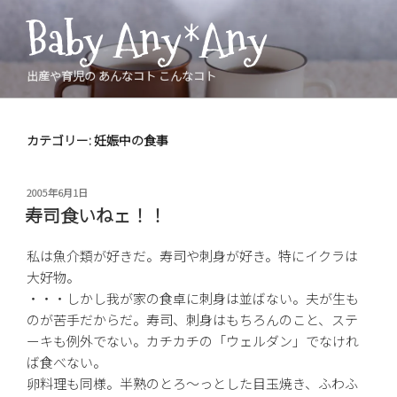
コ
Baby Any*Any
ン
テ
ン
出産や育児の あんなコト こんなコト
ツ
へ
ス
カテゴリー:
妊娠中の食事
キ
ッ
投
2005年6月1日
プ
稿
寿司食いねェ！！
日:
私は魚介類が好きだ。寿司や刺身が好き。特にイクラは
大好物。
・・・しかし我が家の食卓に刺身は並ばない。夫が生も
のが苦手だからだ。寿司、刺身はもちろんのこと、ステ
ーキも例外でない。カチカチの「ウェルダン」でなけれ
ば食べない。
卵料理も同様。半熟のとろ〜っとした目玉焼き、ふわふ