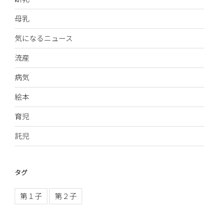
母乳
気になるニュース
流産
病気
絵本
育児
託児
タグ
第１子
第２子