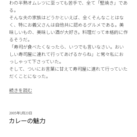
わの半熟オムレツに至っても苦手で、全て「堅焼き」であ
る。
そんな夫の家族はどうかといえば、全くそんなことはな
く、特にお義父さんは自他共に認めるグルメである。美
味しいもの、美味しい酒が大好き。料理だって本格的に作
るそうだ。
「寿司が食べたくなったら、いつでも言いなさい。おい
しい寿司屋に連れて行ってあげるからね」と常々私にお
っしゃって下さっていた。
そして、ついにお言葉に甘えて寿司屋に連れて行っていた
だくことになった。
“寿
続きを読む
司
食
い
投
2005年1月23日
稿
ね
カレーの魅力
日:
ェ！！”
の