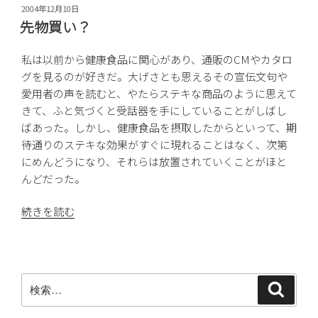
お
投
2004年12月10日
稿
気
先物買い？
日:
に
入
私は以前から健康食品に関心があり、通販のCMやカタロ
り”
グを見るのが好きだ。大げさとも思えるその宣伝文句や
の
愛用者の声を読むと、やたらステキな商品のように思えて
きて、ふと気づくと受話器を手にしていることがしばし
ばあった。しかし、健康食品を摂取したからといって、期
待通りのステキな効果がすぐに現れることはなく、次第
にめんどうになり、それらは放置されていくことがほと
んどだった。
“先
続きを読む
物
買
い？”
の
検
検
索
索: