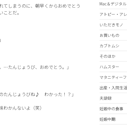
Mac＆デジタル
れてしまうのに、朝早くからおめでとう
いことだ。
アトピー・ア
いただきモノ
お買いもの
」
カブトムシ
そのほか
。…たんじょうび、おめでとう。」
ハムスター
マタニティーフ
出産・入院生
のたんじょうびね♪ わかった！？」
夫語録
味わかんないよ（笑）
妊娠中の食事
妊娠中期