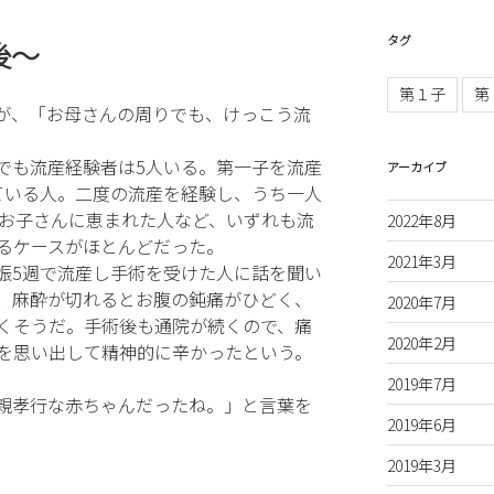
タグ
後〜
第１子
第
が、「お母さんの周りでも、けっこう流
でも流産経験者は5人いる。第一子を流産
アーカイブ
ている人。二度の流産を経験し、うち一人
のお子さんに恵まれた人など、いずれも流
2022年8月
るケースがほとんどだった。
2021年3月
娠5週で流産し手術を受けた人に話を聞い
、麻酔が切れるとお腹の鈍痛がひどく、
2020年7月
くそうだ。手術後も通院が続くので、痛
2020年2月
を思い出して精神的に辛かったという。
2019年7月
親孝行な赤ちゃんだったね。」と言葉を
2019年6月
2019年3月