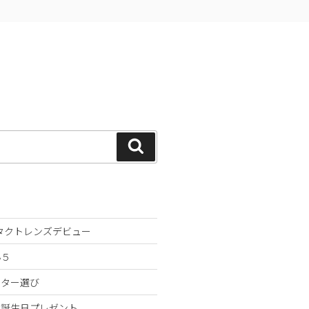
検
索
ンタクトレンズデビュー
小５
スター選び
な誕生日プレゼント