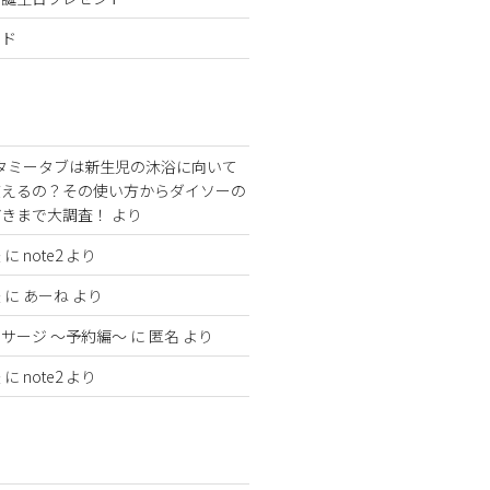
ンド
タミータブは新生児の沐浴に向いて
使えるの？その使い方からダイソーの
どきまで大調査！
より
法
に
note2
より
法
に
あーね
より
サージ 〜予約編〜
に
匿名
より
法
に
note2
より