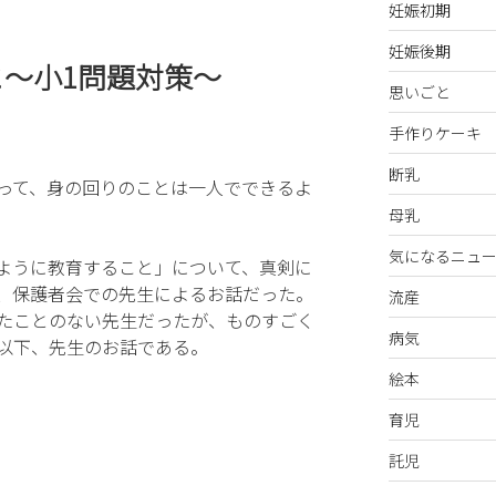
妊娠初期
妊娠後期
〜小1問題対策〜
思いごと
手作りケーキ
断乳
って、身の回りのことは一人でできるよ
母乳
気になるニュー
ように教育すること」について、真剣に
、保護者会での先生によるお話だった。
流産
たことのない先生だったが、ものすごく
病気
以下、先生のお話である。
絵本
育児
託児