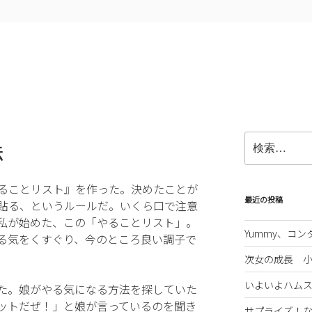
検
法
索:
ることリスト』を作った。決めたことが
最近の投稿
貼る、というルールだ。いくら口で注意
私が始めた、この「やることリスト」。
Yummy、コ
る気をくすぐり、今のところ良い調子で
次女の成長 
いよいよハム
た。娘がやる気になる方法を探していた
ットだぜ！」と娘が言っているのを聞き
サプライズ！