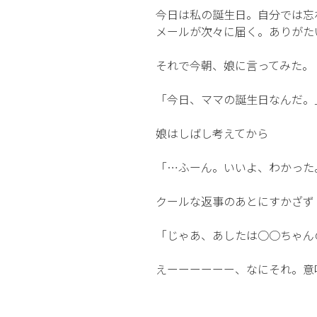
今日は私の誕生日。自分では忘
法”
メールが次々に届く。ありがた
の
それで今朝、娘に言ってみた。
「今日、ママの誕生日なんだ。
娘はしばし考えてから
「…ふーん。いいよ、わかった
クールな返事のあとにすかざず
「じゃあ、あしたは○○ちゃん
えーーーーーー、なにそれ。意