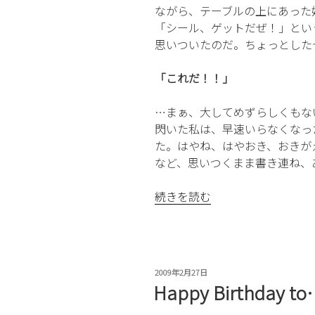
ながら、テーブルの上にあった
「シール、ゲットだぜ！」とい
思いついたのだ。ちょっとした
「これだ！！」
…まぁ、大してめずらしくもな
閃いた私は、早速いらなくなっ
た。はやね、はやおき、おきが
など、思いつくまま書き連ね、
“や
続きを読む
る
気
を
育
投
2009年2月27日
て
稿
Happy Birthday t
る
日:
方