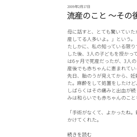
き
投
2009年2月17日
な
稿
流産のこと 〜その
い
日:
こ
母に話すと、とても驚いていた
と〜
産してる人多いよ。」という。
小
たしかに、私の知っている限り
1
した後、3人の子どもを授かっ
問
は6ヶ月で死産だったが、3人
題
産後でも赤ちゃんに恵まれてい
対
先日、胎のうが見えてから、妊
策〜”
た。麻酔をして処置をしたけど
の
しばらくはその痛みと出血が続
みは和らいでも赤ちゃんのこと
「手術がなくて、よかったね。
かけてくれた。
“流
続きを読む