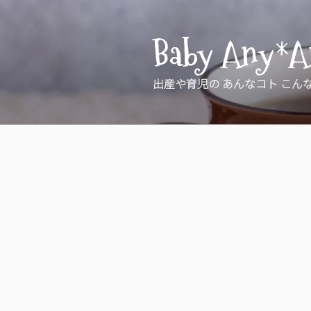
コ
ン
Baby Any*A
テ
ン
ツ
出産や育児の あんなコト こん
へ
ス
キ
ッ
プ