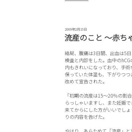
産
の
こ
と
投
2009年2月15日
〜
稿
流産のこと 〜赤ち
そ
日:
の
結局、腹痛は3日間、出血は5日
後〜”
検査と内診をした。血中のhCGの
の
内もきれいになっており、手術
保っていた体温も、下がりつつ
改めて宣告された。
「初期の流産は15～20％の割
らっしゃいますし、また妊娠で
来てからにした方がいいでしょ
りの内容を告げた。
やはり、あらためて「流産」と