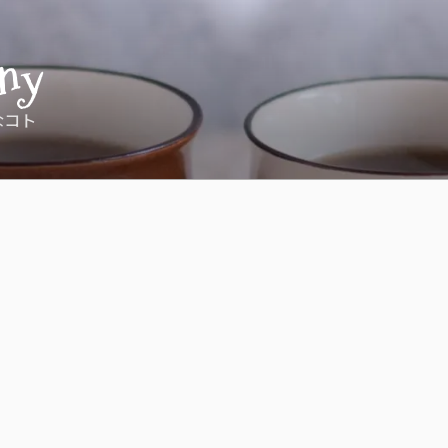
ny
なコト