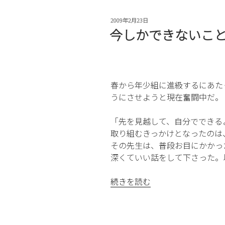
投
2009年2月23日
稿
今しかできないこと
日:
春から年少組に進級するにあた
うにさせようと現在奮闘中だ。
「先を見越して、自分でできる
取り組むきっかけとなったのは
その先生は、普段お目にかかっ
深くていい話をして下さった。
“今
続きを読む
し
か
で