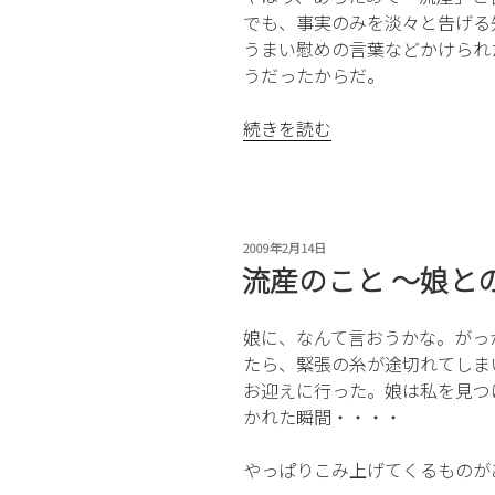
でも、事実のみを淡々と告げる
うまい慰めの言葉などかけられ
うだったからだ。
“流
続きを読む
産
の
こ
と
投
2009年2月14日
〜
稿
流産のこと 〜娘と
赤
日:
ち
娘に、なんて言おうかな。がっ
ゃ
たら、緊張の糸が途切れてしま
ん
お迎えに行った。娘は私を見つ
へ〜”
かれた瞬間・・・・
の
やっぱりこみ上げてくるものが