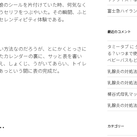
娘のシールを片付けていた時、何気なく
富士急ハイラ
うセリフをつぶやいた。その瞬間、ふと
セレンディピティ体験である。
最近のコメント
タミータブ
に
い方法なのだろうが、とにかくとっさに
る？いつまで
たカレンダーの裏に、サッと表を書い
ベビーバスも
え、しょくじ、うがいてあらい、トイレ
あっという間に表の完成だ。
乳腺炎の対処
乳腺炎の対処
桶谷式母乳マッ
乳腺炎の対処
o…
カテゴリー