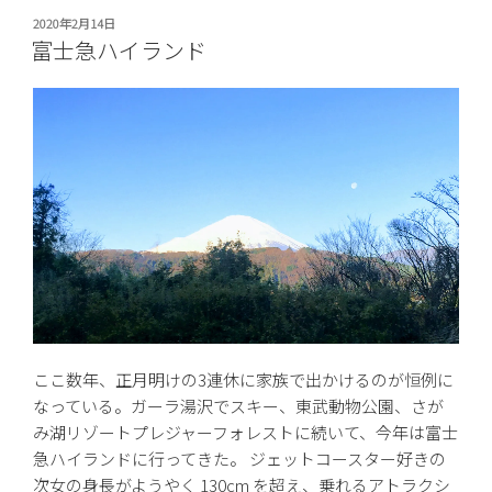
ラ
投
2020年2月14日
イ
稿
富士急ハイランド
日:
ズ！
な
誕
生
日
プ
レ
ゼ
ン
ト”
の
ここ数年、正月明けの3連休に家族で出かけるのが恒例に
なっている。ガーラ湯沢でスキー、東武動物公園、さが
み湖リゾートプレジャーフォレストに続いて、今年は富士
急ハイランドに行ってきた。 ジェットコースター好きの
次女の身長がようやく 130cm を超え、乗れるアトラクシ