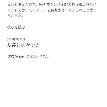
ョンも増えたので、絶叫マシンに定評のある富士急ハイ
ランドで思い切りスリルを満喫させてあげられると思っ
たからだ。
“富
続きを読む
士
急
投
2019年7月21日
ハ
稿
友達とのケンカ
日:
イ
ラ
次女 Sunny は現在小４だ。
ン
ド”
小３の終わり頃から、友達と放課後に遊ぶことが多くな
の
った。うちは共働きとはいえ在宅ワーカーなので、学校
が終わると電話がかかってきて、「今日○○ちゃんが遊び
に来てもいい？」と聞かれる。
“友
続きを読む
達
と