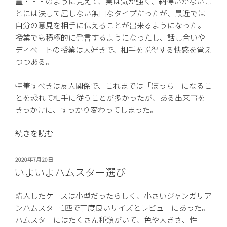
童・・・のように見えて、実は気が強く、納得いかないこ
デ
とには決して屈しない無口なタイプだったが、最近では
ビ
自分の意見を相手に伝えることが出来るようになった。
ュ
授業でも積極的に発言するようになったし、話し合いや
ー”
ディベートの授業は大好きで、相手を説得する快感を覚え
の
つつある。
特筆すべきは友人関係で、これまでは「ぼっち」になるこ
とを恐れて相手に従うことが多かったが、ある出来事を
きっかけに、すっかり変わってしまった。
“次
続きを読む
女
の
投
2020年7月20日
成
稿
いよいよハムスター選び
日:
長
小
購入したケースは小型だったらしく、小さいジャンガリア
５”
ンハムスター1匹で丁度良いサイズとレビューにあった。
の
ハムスターにはたくさん種類がいて、色や大きさ、性