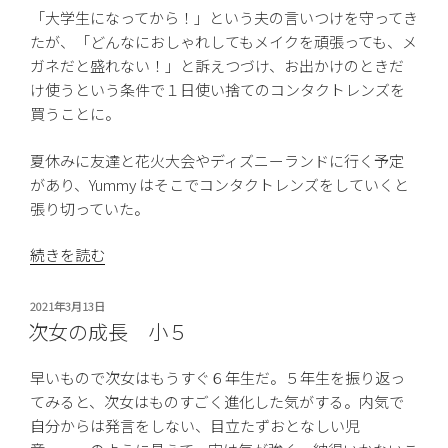
「大学生になってから！」という夫の言いつけを守ってき
たが、「どんなにおしゃれしてもメイクを頑張っても、メ
ガネだと盛れない！」と訴えつづけ、お出かけのときだ
け使うという条件で１日使い捨てのコンタクトレンズを
買うことに。
夏休みに友達と花火大会やディズニーランドに行く予定
があり、Yummy はそこでコンタクトレンズをしていくと
張り切っていた。
“Yummy、
続きを読む
コ
ン
投
2021年3月13日
タ
稿
次女の成長 小５
日:
ク
ト
早いもので次女はもうすぐ６年生だ。５年生を振り返っ
レ
てみると、次女はものすごく進化した気がする。内気で
ン
自分からは発言をしない、目立たずおとなしい児
ズ