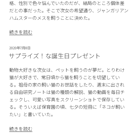
格、性別で色々悩んでいたのだが、結局のところ個体差
だとの事だった。そこで次女の希望通り、ジャンガリアン
ハムスターのメスを飼うことに決めた。
“い
続きを読む
よ
い
投
2020年7月8日
よ
稿
サプライズ！な誕生日プレゼント
日:
ハ
ム
動物大好きな次女は、ペットを飼うのが夢だ。とりわけ
ス
猫が大好きで、常日頃から猫を飼うことを切望してい
タ
る。祖母の家の飼い猫のお世話をしたり、週末に出され
ー
る自由研究ノートは猫の種類の解説、猫の動画を毎日チ
選
ェックし、可愛い写真をスクリーンショトで保存してい
び”
る。そういえば保育園の頃、七夕の短冊に「ネコが飼い
の
たい」と書いていた。
“サ
続きを読む
プ