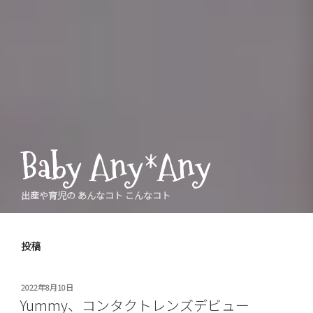
Baby Any*Any
出産や育児の あんなコト こんなコト
投稿
投
2022年8月10日
稿
Yummy、コンタクトレンズデビュー
日: