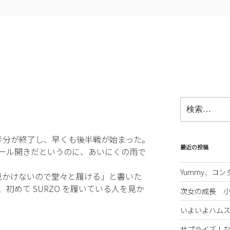
検
索:
半分が終了し、早くも後半戦が始まった。
最近の投稿
ール開きだというのに、あいにくの雨で
Yummy、コ
で見かけないので堂々と履ける」と書いた
初めて SURZO を履いている人を見か
次女の成長 
いよいよハム
サプライズ！