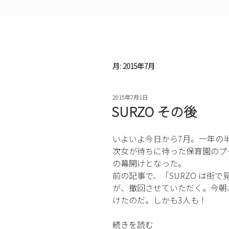
月:
2015年7月
投
2015年7月1日
稿
SURZO その後
日:
いよいよ今日から7月。一年の
次女が待ちに待った保育園のプ
の幕開けとなった。
前の記事で、「SURZO は街
が、撤回させていただく。今朝、
けたのだ。しかも3人も！
“SURZO
続きを読む