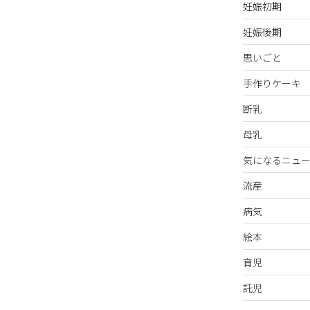
妊娠初期
妊娠後期
思いごと
手作りケーキ
断乳
母乳
気になるニュー
流産
病気
絵本
育児
託児