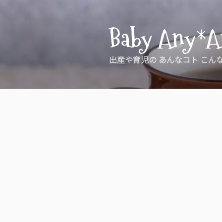
コ
ン
Baby Any*A
テ
ン
ツ
出産や育児の あんなコト こん
へ
ス
キ
ッ
プ