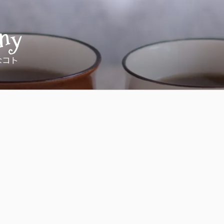
ny
なコト