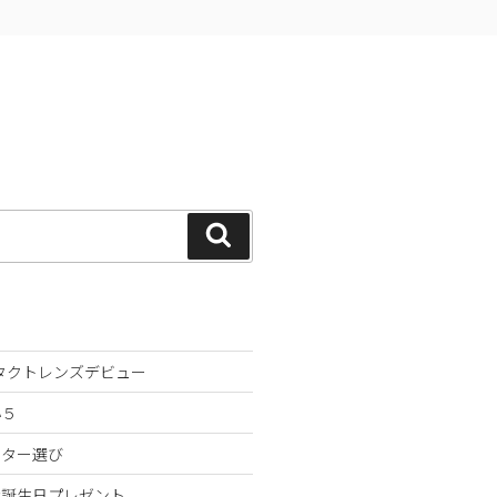
検
索
ンタクトレンズデビュー
小５
スター選び
な誕生日プレゼント