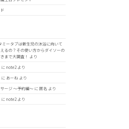
ンド
タミータブは新生児の沐浴に向いて
使えるの？その使い方からダイソーの
どきまで大調査！
より
法
に
note2
より
法
に
あーね
より
サージ 〜予約編〜
に
匿名
より
法
に
note2
より