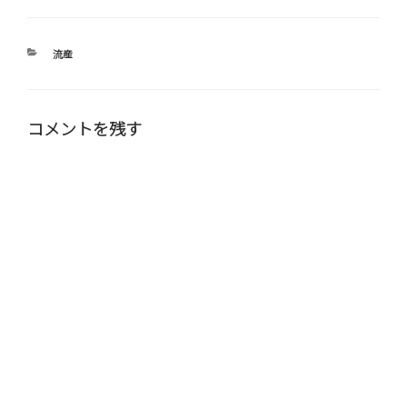
カ
流産
テ
ゴ
リ
ー
コメントを残す