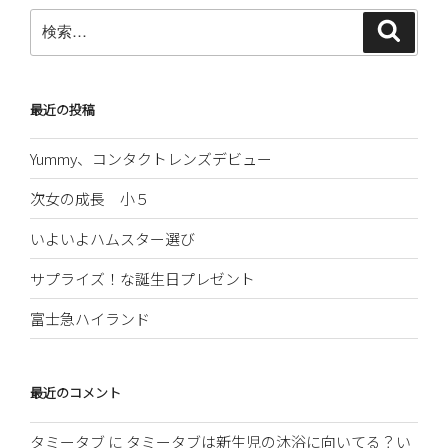
ン
検
検
索
索:
最近の投稿
Yummy、コンタクトレンズデビュー
次女の成長 小５
いよいよハムスター選び
サプライズ！な誕生日プレゼント
富士急ハイランド
最近のコメント
タミータブ
に
タミータブは新生児の沐浴に向いてる？い