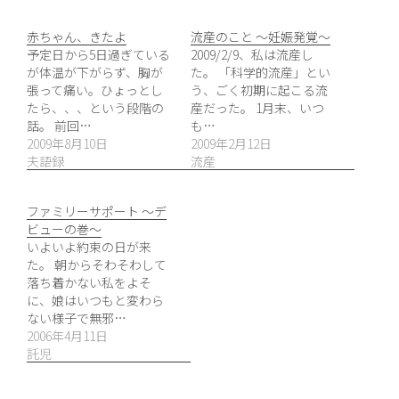
赤ちゃん、きたよ
流産のこと 〜妊娠発覚〜
予定日から5日過ぎている
2009/2/9、私は流産し
が体温が下がらず、胸が
た。 「科学的流産」とい
張って痛い。ひょっとし
う、ごく初期に起こる流
たら、、、という段階の
産だった。 1月末、いつ
話。 前回…
も…
2009年8月10日
2009年2月12日
夫語録
流産
ファミリーサポート 〜デ
ビューの巻〜
いよいよ約束の日が来
た。 朝からそわそわして
落ち着かない私をよそ
に、娘はいつもと変わら
ない様子で無邪…
2006年4月11日
託児