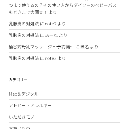
つまで使えるの？その使い方からダイソーのベビーバス
もどきまで大調査！
より
乳腺炎の対処法
に
note2
より
乳腺炎の対処法
に
あーね
より
桶谷式母乳マッサージ 〜予約編〜
に
匿名
より
乳腺炎の対処法
に
note2
より
カテゴリー
Mac＆デジタル
アトピー・アレルギー
いただきモノ
お買いもの