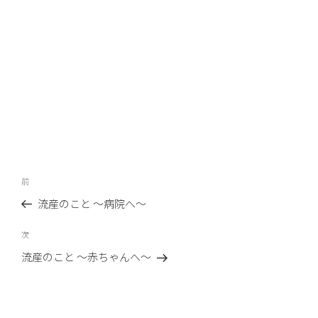
投
前
前
稿
の
流産のこと 〜病院へ〜
ナ
投
ビ
稿
次
次
ゲ
の
流産のこと 〜赤ちゃんへ〜
ー
投
稿
シ
ョ