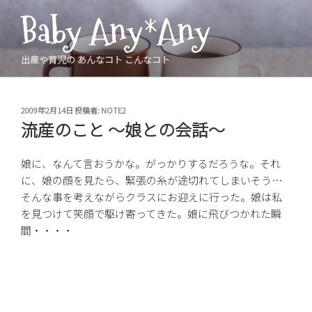
コ
Baby Any*Any
ン
テ
ン
出産や育児の あんなコト こんなコト
ツ
へ
ス
投
2009年2月14日
投稿者:
NOTE2
稿
キ
流産のこと 〜娘との会話〜
日:
ッ
プ
娘に、なんて言おうかな。がっかりするだろうな。それ
に、娘の顔を見たら、緊張の糸が途切れてしまいそう…
そんな事を考えながらクラスにお迎えに行った。娘は私
を見つけて笑顔で駆け寄ってきた。娘に飛びつかれた瞬
間・・・・