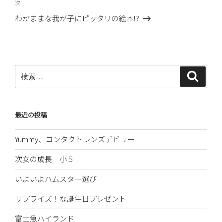
ビ
稿
次
次
ゲ
の
わがままな我が子にピッタリの絵本!?
ー
投
稿
シ
ョ
ン
検
検
索
索:
最近の投稿
Yummy、コンタクトレンズデビュー
次女の成長 小５
いよいよハムスター選び
サプライズ！な誕生日プレゼント
富士急ハイランド