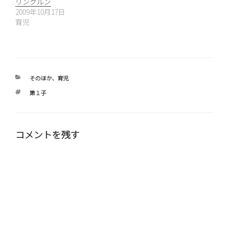
リンクルン
2009年10月17日
育児
カ
そのほか
、
育児
テ
タ
第１子
ゴ
グ
リ
ー
コメントを残す