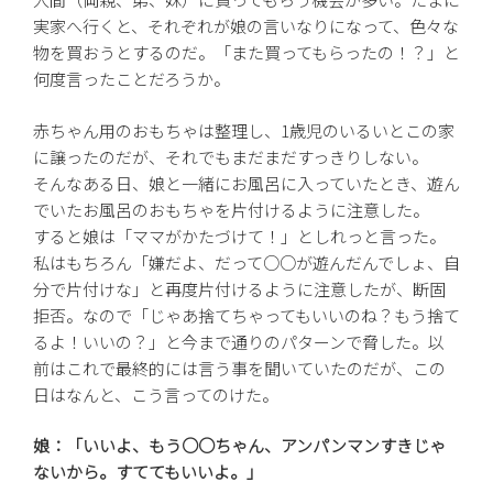
実家へ行くと、それぞれが娘の言いなりになって、色々な
物を買おうとするのだ。「また買ってもらったの！？」と
何度言ったことだろうか。
赤ちゃん用のおもちゃは整理し、1歳児のいるいとこの家
に譲ったのだが、それでもまだまだすっきりしない。
そんなある日、娘と一緒にお風呂に入っていたとき、遊ん
でいたお風呂のおもちゃを片付けるように注意した。
すると娘は「ママがかたづけて！」としれっと言った。
私はもちろん「嫌だよ、だって○○が遊んだんでしょ、自
分で片付けな」と再度片付けるように注意したが、断固
拒否。なので「じゃあ捨てちゃってもいいのね？もう捨て
るよ！いいの？」と今まで通りのパターンで脅した。以
前はこれで最終的には言う事を聞いていたのだが、この
日はなんと、こう言ってのけた。
娘：「いいよ、もう○○ちゃん、アンパンマンすきじゃ
ないから。すててもいいよ。」