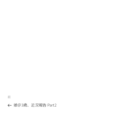
投
前
前
稿
の
娘＠3歳、近況報告 Part2
ナ
投