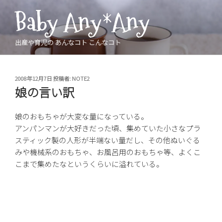
コ
Baby Any*Any
ン
テ
ン
出産や育児の あんなコト こんなコト
ツ
へ
ス
投
2008年12月7日
投稿者:
NOTE2
稿
キ
娘の言い訳
日:
ッ
プ
娘のおもちゃが大変な量になっている。
アンパンマンが大好きだった頃、集めていた小さなプラ
スティック製の人形が半端ない量だし、その他ぬいぐる
みや機械系のおもちゃ、お風呂用のおもちゃ等、よくこ
こまで集めたなというくらいに溢れている。