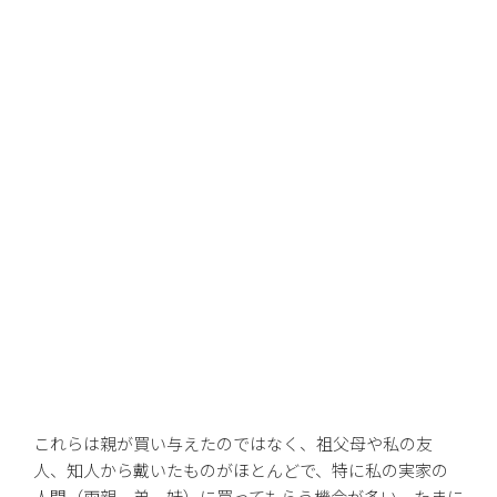
これらは親が買い与えたのではなく、祖父母や私の友
人、知人から戴いたものがほとんどで、特に私の実家の
人間（両親、弟、妹）に買ってもらう機会が多い。たまに