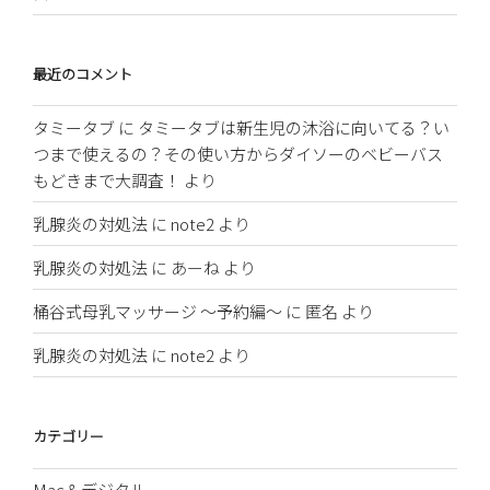
最近のコメント
タミータブ
に
タミータブは新生児の沐浴に向いてる？い
つまで使えるの？その使い方からダイソーのベビーバス
もどきまで大調査！
より
乳腺炎の対処法
に
note2
より
乳腺炎の対処法
に
あーね
より
桶谷式母乳マッサージ 〜予約編〜
に
匿名
より
乳腺炎の対処法
に
note2
より
カテゴリー
Mac＆デジタル