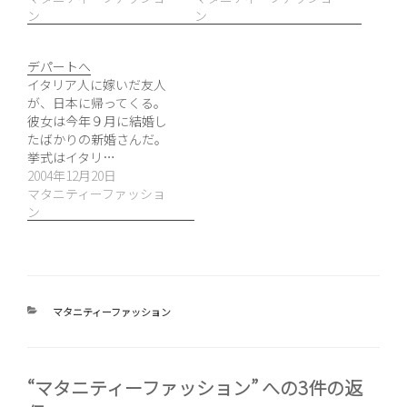
ン
ン
デパートへ
イタリア人に嫁いだ友人
が、日本に帰ってくる。
彼女は今年９月に結婚し
たばかりの新婚さんだ。
挙式はイタリ…
2004年12月20日
マタニティーファッショ
ン
カ
マタニティーファッション
テ
ゴ
リ
ー
“マタニティーファッション” への3件の返