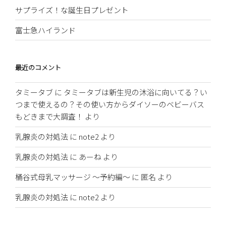
サプライズ！な誕生日プレゼント
富士急ハイランド
最近のコメント
タミータブ
に
タミータブは新生児の沐浴に向いてる？い
つまで使えるの？その使い方からダイソーのベビーバス
もどきまで大調査！
より
乳腺炎の対処法
に
note2
より
乳腺炎の対処法
に
あーね
より
桶谷式母乳マッサージ 〜予約編〜
に
匿名
より
乳腺炎の対処法
に
note2
より