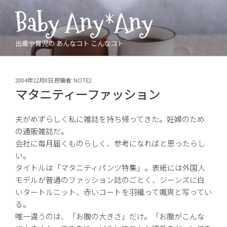
コ
Baby Any*Any
ン
テ
ン
出産や育児の あんなコト こんなコト
ツ
へ
ス
投
2004年12月8日
投稿者:
NOTE2
稿
キ
マタニティーファッション
日:
ッ
プ
夫がめずらしく私に雑誌を持ち帰ってきた。妊婦のため
の通販雑誌だ。
会社に毎月届くものらしく、参考になればと思ったらし
い。
タイトルは「マタニティパンツ特集」。表紙には外国人
モデルが普通のファッション誌のごとく、ジーンズに白
いタートルニット、赤いコートを羽織って颯爽と写ってい
る。
唯一違うのは、「お腹の大きさ」だけ。「お腹がこんな