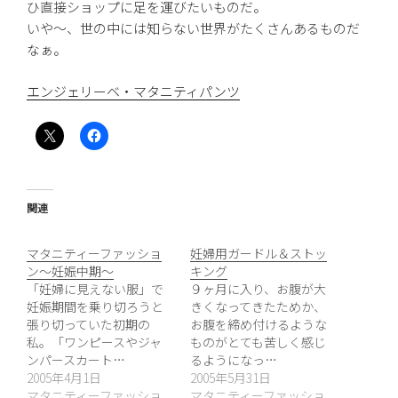
ひ直接ショップに足を運びたいものだ。
いや〜、世の中には知らない世界がたくさんあるものだ
なぁ。
エンジェリーベ・マタニティパンツ
関連
マタニティーファッショ
妊婦用ガードル＆ストッ
ン〜妊娠中期〜
キング
「妊婦に見えない服」で
９ヶ月に入り、お腹が大
妊娠期間を乗り切ろうと
きくなってきたためか、
張り切っていた初期の
お腹を締め付けるような
私。「ワンピースやジャ
ものがとても苦しく感じ
ンパースカート…
るようになっ…
2005年4月1日
2005年5月31日
マタニティーファッショ
マタニティーファッショ