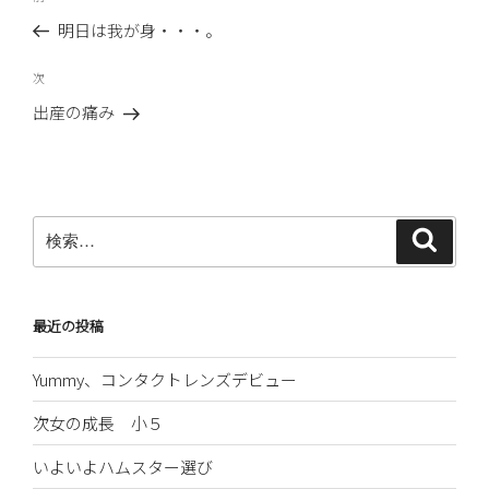
稿
の
明日は我が身・・・。
ナ
投
ビ
稿
次
次
ゲ
の
出産の痛み
ー
投
稿
シ
ョ
ン
検
検
索
索:
最近の投稿
Yummy、コンタクトレンズデビュー
次女の成長 小５
いよいよハムスター選び