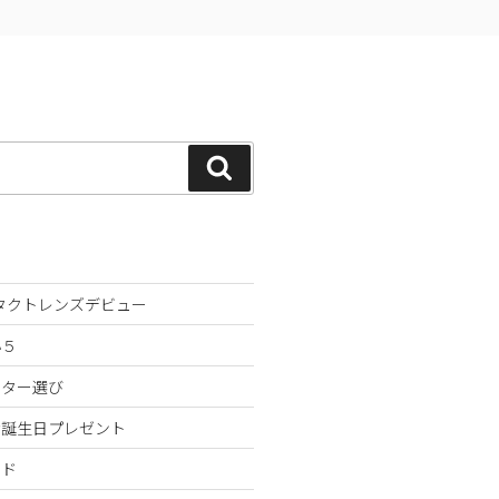
検
索
ンタクトレンズデビュー
小５
スター選び
な誕生日プレゼント
ンド