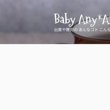
コ
ン
Baby Any*A
テ
ン
ツ
出産や育児の あんなコト こん
へ
ス
キ
ッ
プ