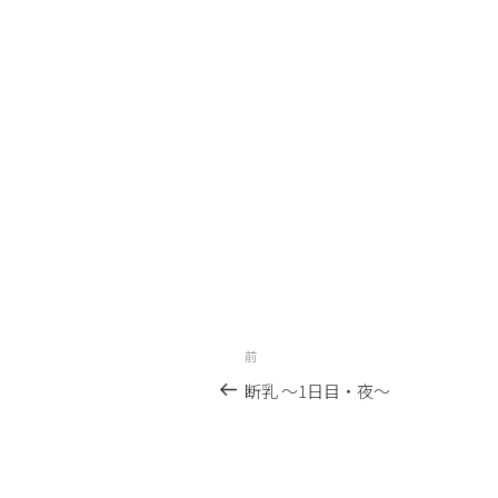
投
前
前
稿
の
断乳 〜1日目・夜〜
投
ナ
稿
ビ