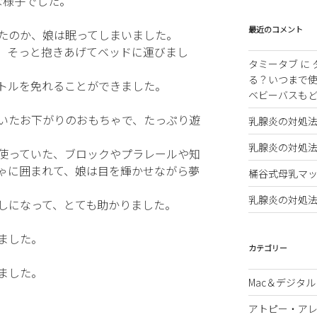
な様子でした。
最近のコメント
たのか、娘は眠ってしまいました。
、そっと抱きあげてベッドに運びまし
タミータブ
に
る？いつまで
トルを免れることができました。
ベビーバスも
いたお下がりのおもちゃで、たっぷり遊
乳腺炎の対処
乳腺炎の対処
使っていた、ブロックやプラレールや知
ゃに囲まれて、娘は目を輝かせながら夢
桶谷式母乳マッ
乳腺炎の対処
しになって、とても助かりました。
ました。
カテゴリー
ました。
Mac＆デジタル
アトピー・ア