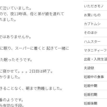
いただきモノ
て泣いていました。
ので、夜11時頃、母と弟が娘を連れて
お買いもの
れました。
カブトムシ
そのほか
ではありませんか。
ハムスター
でに眠り、スーパーに着くと 起きて一緒に
マタニティーフ
また眠ったそうです。
出産・入院生
夫語録
に寝かせて。。。2日目は終了。
かりました。
妊娠中の食事
妊娠中期
きることなく、朝まで熟睡しました。
妊娠初期
番のようです。
妊娠後期
み有効な手段。