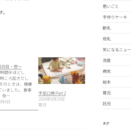
思いごと
す。
手作りケーキ
断乳
母乳
気になるニュー
流産
〜1日目・夜〜
病気
2時間半ほどし
7時ころ起きだし
絵本
 そのときは、機嫌
ていました。 食事
育児
手足口病 Part 2
、母…
2008年6月30日
9月6日
託児
育児
タグ