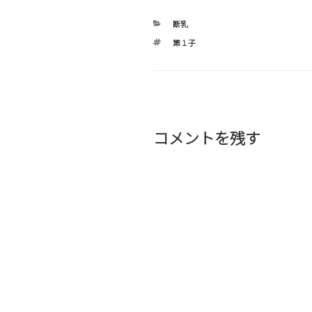
カ
断乳
テ
タ
第１子
ゴ
グ
リ
ー
コメントを残す