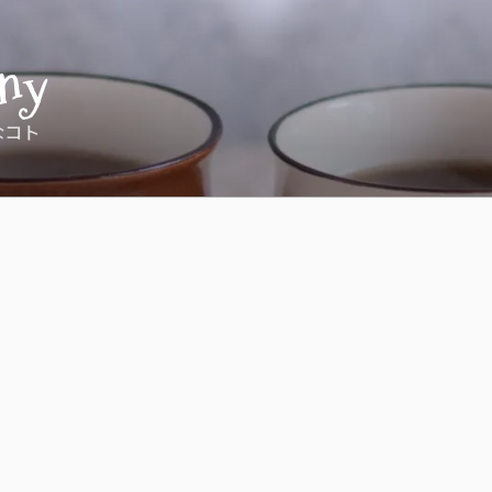
ny
なコト