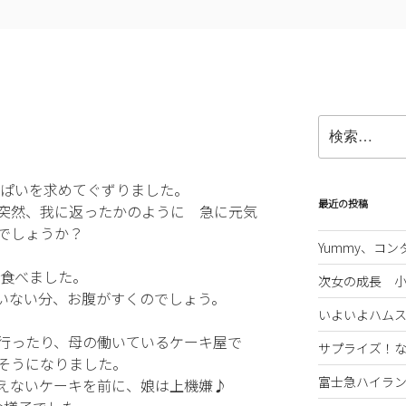
検
索:
っぱいを求めてぐずりました。
最近の投稿
突然、我に返ったかのように 急に元気
でしょうか？
Yummy、コ
り食べました。
次女の成長 
いない分、お腹がすくのでしょう。
いよいよハム
行ったり、母の働いているケーキ屋で
サプライズ！
そうになりました。
富士急ハイラ
えないケーキを前に、娘は上機嫌♪