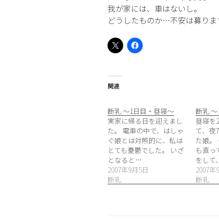
我が家には、車はないし。
どうしたものか…不安は募りま
関連
断乳 〜1日目・昼寝〜
断乳 
実家に帰る日を迎えまし
昼寝を
た。 電車の中で、はしゃ
て、夜
ぐ娘とは対照的に、私は
た娘。
とても憂鬱でした。 いざ
も直っ
となると…
をして
2007年9月5日
2007年
断乳
断乳