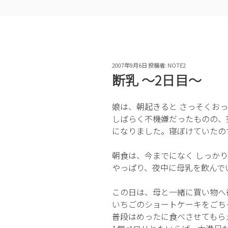
投
2007年9月6日
投稿者:
NOTE2
稿
断乳 〜2日目〜
日:
娘は、朝起きると さっそくお
しばらく不機嫌だったものの、
になりました。寝ぼけていたの
朝食は、今までになく しっか
やっぱり、夜中に母乳を飲んで
この日は、母と一緒に買い物へ
いちごのショートケーキをごち
普段はめったに食べさせてもら