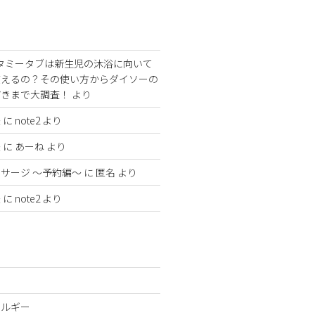
タミータブは新生児の沐浴に向いて
使えるの？その使い方からダイソーの
どきまで大調査！
より
法
に
note2
より
法
に
あーね
より
サージ 〜予約編〜
に
匿名
より
法
に
note2
より
レルギー