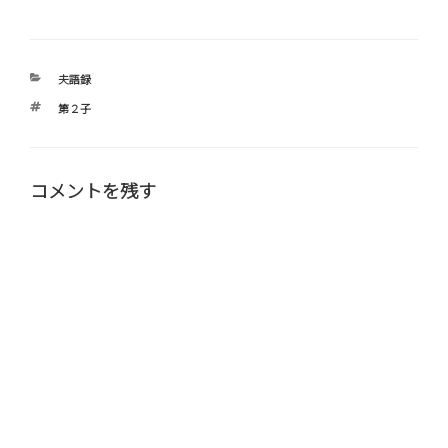
カ
夫語録
テ
タ
第２子
ゴ
グ
リ
ー
コメントを残す