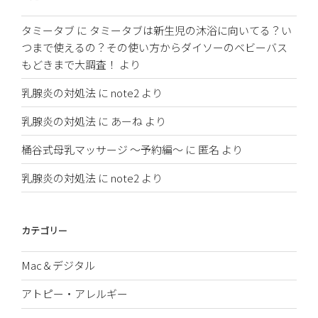
タミータブ
に
タミータブは新生児の沐浴に向いてる？い
つまで使えるの？その使い方からダイソーのベビーバス
もどきまで大調査！
より
乳腺炎の対処法
に
note2
より
乳腺炎の対処法
に
あーね
より
桶谷式母乳マッサージ 〜予約編〜
に
匿名
より
乳腺炎の対処法
に
note2
より
カテゴリー
Mac＆デジタル
アトピー・アレルギー