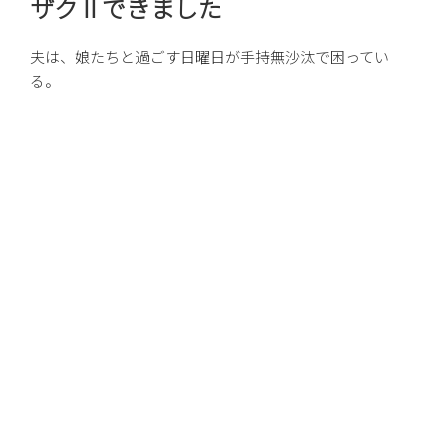
ザク II できました
日:
夫は、娘たちと過ごす日曜日が手持無沙汰で困ってい
る。