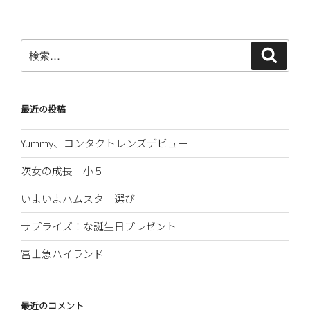
稿
シ
ョ
ン
検
検
索
索:
最近の投稿
Yummy、コンタクトレンズデビュー
次女の成長 小５
いよいよハムスター選び
サプライズ！な誕生日プレゼント
富士急ハイランド
最近のコメント