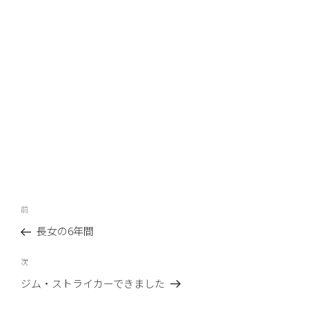
投
前
前
稿
の
長女の6年間
ナ
投
ビ
稿
次
次
ゲ
の
ジム・ストライカーできました
ー
投