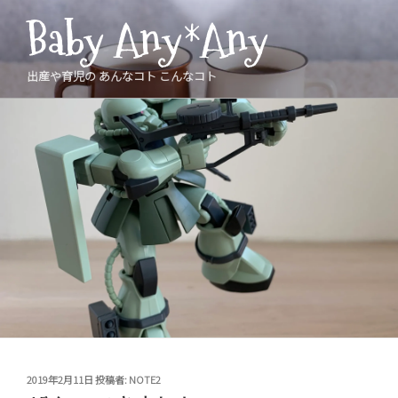
コ
Baby Any*Any
ン
テ
ン
出産や育児の あんなコト こんなコト
ツ
へ
ス
キ
ッ
プ
投
2019年2月11日
投稿者:
NOTE2
稿