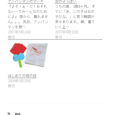
アンパンマンのマーチ
女の子っぽい
『♪そ・ぉ・だ！おそれ
うちの娘、1歳8ヶ月。 す
ないーでみーんなのため
でに「あ、この子は女の
に♪』 頭から、離れませ
子だな。」と思う瞬間が
ん。。。 先日、アンパン
多々あります。 朝、着て
マンを録…
いく上…
2007年5月14日
2007年4月10日
育児
育児
はじめての母の日
2009年5月19日
育児
カ
絵本