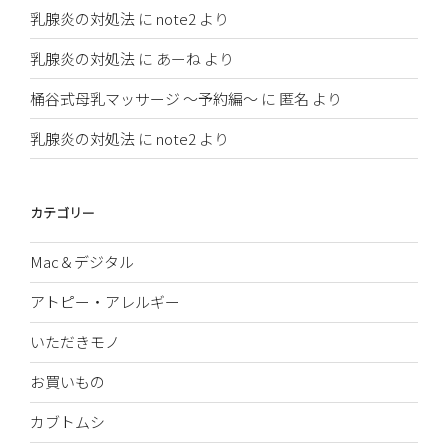
乳腺炎の対処法
に
note2
より
乳腺炎の対処法
に
あーね
より
桶谷式母乳マッサージ 〜予約編〜
に
匿名
より
乳腺炎の対処法
に
note2
より
カテゴリー
Mac＆デジタル
アトピー・アレルギー
いただきモノ
お買いもの
カブトムシ