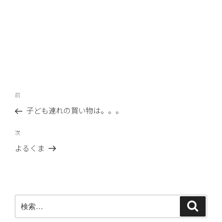
投
前
前
稿
の
子ども連れの買い物は。。。
ナ
投
ビ
稿
次
次
ゲ
の
よるくま
ー
投
稿
シ
ョ
ン
検
検
索
索: