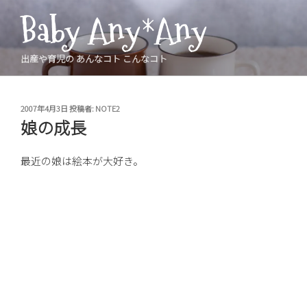
コ
Baby Any*Any
ン
テ
ン
出産や育児の あんなコト こんなコト
ツ
へ
ス
投
2007年4月3日
投稿者:
NOTE2
稿
キ
娘の成長
日:
ッ
プ
最近の娘は絵本が大好き。