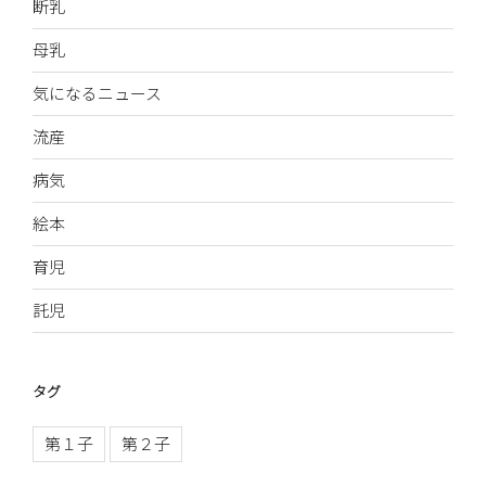
断乳
母乳
気になるニュース
流産
病気
絵本
育児
託児
タグ
第１子
第２子