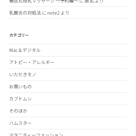
桶谷式母乳マッサージ 〜予約編〜
に
匿名
より
乳腺炎の対処法
に
note2
より
カテゴリー
Mac＆デジタル
アトピー・アレルギー
いただきモノ
お買いもの
カブトムシ
そのほか
ハムスター
マタニティーファッション