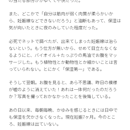
の当たる部分がかゆくて不快だった。
また、どこかで「自分は筋肉が弱く肉質が柔らかいか
ら、妊娠線などできないだろう」と油断もあって、保湿は
気が向いたときに夜のみしていた程度だった。
必死でネットで調べたが、出来てしまった妊娠線は治ら
ないという。もう仕方が無いから、せめて目立たなくな
るようにと、バイオイル＋たっぷりの馬油でお腹をマッ
サージした。もう植物性とか動物性とか細かいことは言
っていられない。とにかく「保湿第一」である。
そうして翌朝。お腹を見ると、あら不思議、昨日の模様
が嘘のように消えていた！あれは一体何だったのだろう
か？写真を撮っておかなかったことを後悔している。
あの日以来、毎朝毎晩、かゆみを感じるときには日中で
も保湿を欠かさなくなった。現在妊娠7ヶ月。今のとこ
ろ、妊娠線は出ていない。