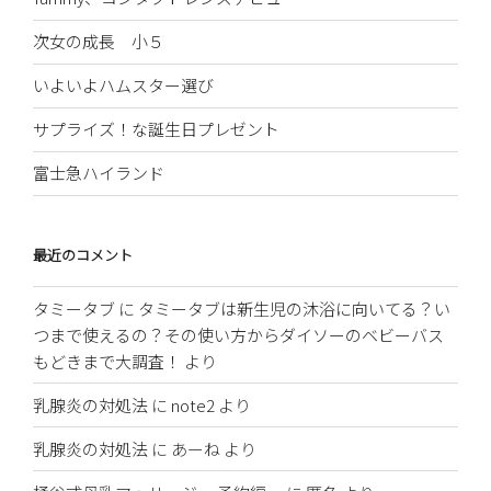
次女の成長 小５
いよいよハムスター選び
サプライズ！な誕生日プレゼント
富士急ハイランド
最近のコメント
タミータブ
に
タミータブは新生児の沐浴に向いてる？い
つまで使えるの？その使い方からダイソーのベビーバス
もどきまで大調査！
より
乳腺炎の対処法
に
note2
より
乳腺炎の対処法
に
あーね
より