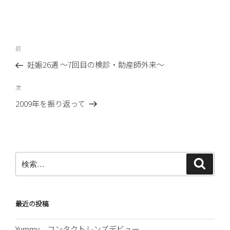
投
前
前
稿
の
妊娠26週 〜7回目の検診・助産師外来〜
ナ
投
ビ
稿
次
次
ゲ
の
2009年を振り返って
ー
投
稿
シ
ョ
ン
検
検
索
索:
最近の投稿
Yummy、コンタクトレンズデビュー