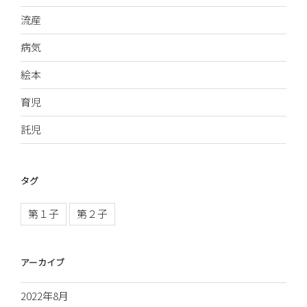
流産
病気
絵本
育児
託児
タグ
第１子
第２子
アーカイブ
2022年8月