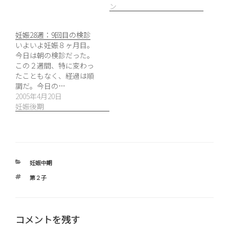
ン
妊娠28週：9回目の検診
いよいよ妊娠８ヶ月目。
今日は朝の検診だった。
この２週間、特に変わっ
たこともなく、経過は順
調だ。今日の…
2005年4月20日
妊娠後期
カ
妊娠中期
テ
タ
第２子
ゴ
グ
リ
ー
コメントを残す