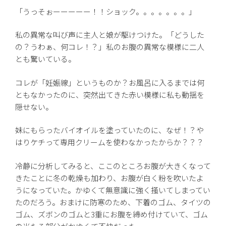
「うっそぉーーーーー！！ショック。。。。。。。」
私の異常な叫び声に主人と娘が駆けつけた。「どうした
の？うわぁ、何コレ！？」私のお腹の異常な模様に二人
とも驚いている。
コレが「妊娠線」というものか？お風呂に入るまでは何
ともなかったのに、突然出てきた赤い模様に私も動揺を
隠せない。
妹にもらったバイオイルを塗っていたのに、なぜ！？や
はりケチって専用クリームを使わなかったからか？？？
冷静に分析してみると、ここのところお腹が大きくなって
きたことに冬の乾燥も加わり、お腹が白く粉を吹いたよ
うになっていた。かゆくて無意識に強く掻いてしまってい
たのだろう。おまけに防寒のため、下着のゴム、タイツの
ゴム、ズボンのゴムと3重にお腹を締め付けていて、ゴム