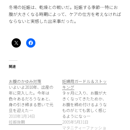
冬場の妊娠は、乾燥との戦いだ。妊娠する季節…特にお
腹が大きくなる時期によって、ケアの仕方を考えなければ
ならないと実感した出来事だった。
関連
お腹のかゆみ対策
妊婦用ガードル＆ストッ
いよいよ2010年、出産の
キング
年に突入した。今年は
９ヶ月に入り、お腹が大
色々あるだろうなぁと、
きくなってきたためか、
身の引き締まる思いで元
お腹を締め付けるような
旦を迎えた…
ものがとても苦しく感じ
2010年1月14日
るようになっ…
妊娠後期
2005年5月31日
マタニティーファッショ