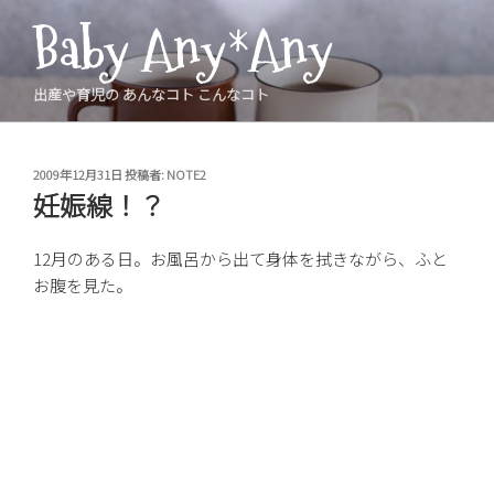
コ
Baby Any*Any
ン
テ
ン
出産や育児の あんなコト こんなコト
ツ
へ
ス
投
2009年12月31日
投稿者:
NOTE2
稿
キ
妊娠線！？
日:
ッ
プ
12月のある日。お風呂から出て身体を拭きながら、ふと
お腹を見た。