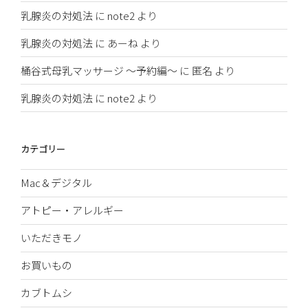
乳腺炎の対処法
に
note2
より
乳腺炎の対処法
に
あーね
より
桶谷式母乳マッサージ 〜予約編〜
に
匿名
より
乳腺炎の対処法
に
note2
より
カテゴリー
Mac＆デジタル
アトピー・アレルギー
いただきモノ
お買いもの
カブトムシ