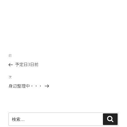
投
前
前
稿
の
予定日3日前
ナ
投
ビ
稿
次
次
ゲ
の
身辺整理中・・・
ー
投
稿
シ
ョ
ン
検
検
索
索: