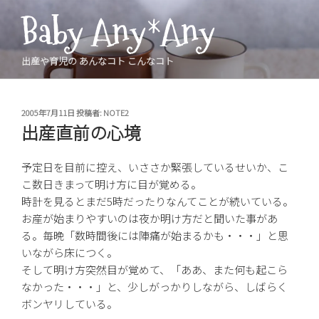
コ
Baby Any*Any
ン
テ
ン
出産や育児の あんなコト こんなコト
ツ
へ
ス
投
2005年7月11日
投稿者:
NOTE2
稿
キ
出産直前の心境
日:
ッ
プ
予定日を目前に控え、いささか緊張しているせいか、こ
こ数日きまって明け方に目が覚める。
時計を見るとまだ5時だったりなんてことが続いている。
お産が始まりやすいのは夜か明け方だと聞いた事があ
る。毎晩「数時間後には陣痛が始まるかも・・・」と思
いながら床につく。
そして明け方突然目が覚めて、「ああ、また何も起こら
なかった・・・」と、少しがっかりしながら、しばらく
ボンヤリしている。