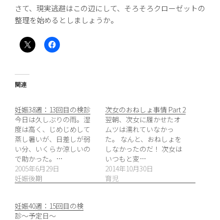
さて、現実逃避はこの辺にして、そろそろクローゼットの
整理を始めるとしましょうか。
関連
妊娠38週：13回目の検診
次女のおねしょ事情 Part 2
今日は久しぶりの雨。湿
翌朝、次女に履かせたオ
度は高く、じめじめして
ムツは濡れていなかっ
蒸し暑いが、日差しが弱
た。 なんと、おねしょを
い分、いくらか涼しいの
しなかったのだ！ 次女は
で助かった。…
いつもと変…
2005年6月29日
2014年10月30日
妊娠後期
育児
妊娠40週：15回目の検
診〜予定日〜