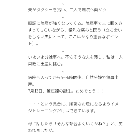
↓
夫がタクシーを拾い、二人で病院へ向かう
↓
順調に陣痛が強くなってくる。陣痛室で夫に腰をさ
すってもらいながら、猛烈な痛みと闘う（立ち会い
をしない夫にとって、ここはかなり重要なポイン
ト）。
↓
いよいよ分娩室へ。不安そうな夫を残し、私は一人
果敢に出産に挑む。
↓
病院へ入ってから5〜6時間後、自然分娩で無事出
産。
7月13日、蟹座姫の誕生。おめでとう！！
・・・という具合に、順調なお産になるようイメー
ジトレーニングだけはできています。
母に話したら「そんな都合よくいくかね？」と、笑
われましたが。