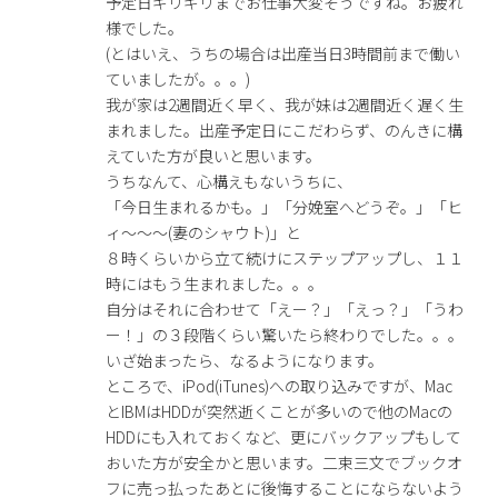
予定日ギリギリまでお仕事大変そうですね。お疲れ
様でした。
(とはいえ、うちの場合は出産当日3時間前まで働い
ていましたが。。。)
我が家は2週間近く早く、我が妹は2週間近く遅く生
まれました。出産予定日にこだわらず、のんきに構
えていた方が良いと思います。
うちなんて、心構えもないうちに、
「今日生まれるかも。」「分娩室へどうぞ。」「ヒ
ィ〜〜〜(妻のシャウト)」と
８時くらいから立て続けにステップアップし、１１
時にはもう生まれました。。。
自分はそれに合わせて「えー？」「えっ？」「うわ
ー！」の３段階くらい驚いたら終わりでした。。。
いざ始まったら、なるようになります。
ところで、iPod(iTunes)への取り込みですが、Mac
とIBMはHDDが突然逝くことが多いので他のMacの
HDDにも入れておくなど、更にバックアップもして
おいた方が安全かと思います。二束三文でブックオ
フに売っ払ったあとに後悔することにならないよう