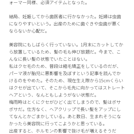
ォーマー同様、必須アイテムとなった。
結局、妊娠してから歯医者に行かなかった。妊婦は虫歯
になりやすいという。出産のために歯ぐきや虫歯が悪く
ならないか心配だ。
美容院にもしばらく行っていない。1月末にカットしてか
ら放置しているため、髪の毛も伸び放題だ。今まで、こ
んなに長い髪の状態でいたことはない。
私はクセ毛のため、普段は縮毛矯正をしているのだが、
パーマ液が胎児に悪影響を及ぼすという記事を読んでか
けるのをやめた。そのため、現在生え際から15cmくらい
はクセが出ていて、そこから毛先に向かってはストレート
ヘアという、なんともしようがない状態だ。
梅雨時はとくにクセがひどく出てしまうので、髪はボサ
ボサだ。仕方なく、ヘアクリップで長い髪をアップにし
てなんとかごまかしている。あと数日、生まれそうにな
かったら美容院に行ってこようかと思っている。
出産すると、ホルモンの影響で抜け毛が増えるそうだ