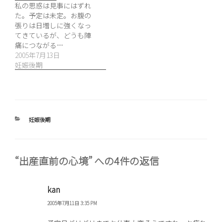
私の思惑は見事にはずれ
た。予定は未定。お腹の
張りは日増しに強くなっ
てきているが、どうも陣
痛につながる…
2005年7月13日
妊娠後期
カ
妊娠後期
テ
ゴ
リ
ー
“出産直前の心境” への4件の返信
kan
2005年7月11日 3:35 PM