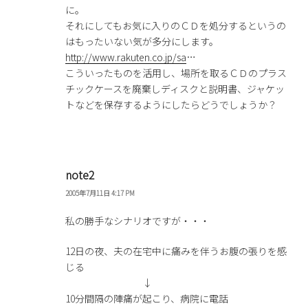
に。
それにしてもお気に入りのＣＤを処分するというの
はもったいない気が多分にします。
http://www.rakuten.co.jp/sa
…
こういったものを活用し、場所を取るＣＤのプラス
チックケースを廃棄しディスクと説明書、ジャケッ
トなどを保存するようにしたらどうでしょうか？
note2
2005年7月11日 4:17 PM
私の勝手なシナリオですが・・・
12日の夜、夫の在宅中に痛みを伴うお腹の張りを感
じる
↓
10分間隔の陣痛が起こり、病院に電話