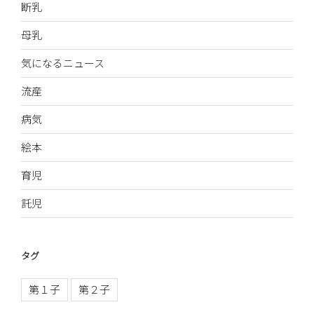
断乳
母乳
気になるニュース
流産
病気
絵本
育児
託児
タグ
第１子
第２子