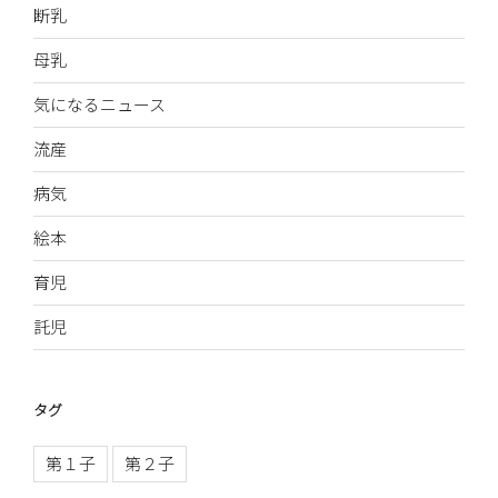
断乳
母乳
気になるニュース
流産
病気
絵本
育児
託児
タグ
第１子
第２子