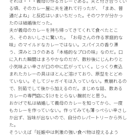
それは・・・義母の作るカレーである。夫と付き合ってい
る頃、そのカレー屋に夫を連れて行ったが、「まあ、普
通だよね」と反応はいまいちだった。そのワケが分かっ
たのは結婚後だった。
夫が義母のカレーを持ち帰ってきてくれて食べたとこ
ろ、そのおいしさに驚いた。「お母さんの作る家庭的な
味」のマイルドなカレーではない。スパイスの香り漂
う、深みとコクのある「本格的なプロの味」なのだ。口
に入れた瞬間はまろやかなのだが、数秒後にじんわりと
小気味よい辛さが口の中に広がっていく。じっくり煮込
まれたカレーの具はほとんど溶けており、原型をとどめ
ていない。そしてジャガイモは入っていない。煮崩れるの
で、別茹でして後から加えるのだ。まじめな話、数ある
カレーの専門店に引けをとらない腕前だと思う。
おかげで私は結婚して義母のカレーを知ってから、一度
もカレーを作っていない。作ってみても薄っぺらい辛さし
か出ず、旨味が出ないので、自分のレパートリーから外し
た。
そういえば「妊娠中は刺激の強い食べ物は控えるよう