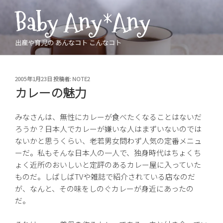
コ
Baby Any*Any
ン
テ
ン
出産や育児の あんなコト こんなコト
ツ
へ
ス
投
2005年1月23日
投稿者:
NOTE2
稿
キ
カレーの魅力
日:
ッ
プ
みなさんは、無性にカレーが食べたくなることはないだ
ろうか？日本人でカレーが嫌いな人はまずいないのでは
ないかと思うくらい、老若男女問わず人気の定番メニュ
ーだ。私もそんな日本人の一人で、独身時代はちょくち
ょく近所のおいしいと定評のあるカレー屋に入っていた
ものだ。しばしばTVや雑誌で紹介されている店なのだ
が、なんと、その味をしのぐカレーが身近にあったの
だ。