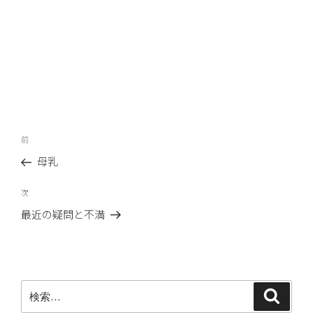
投
前
前
稿
の
母乳
ナ
投
ビ
稿
次
次
ゲ
の
最近の疑問と不満
ー
投
稿
シ
ョ
ン
検
検
索
索: