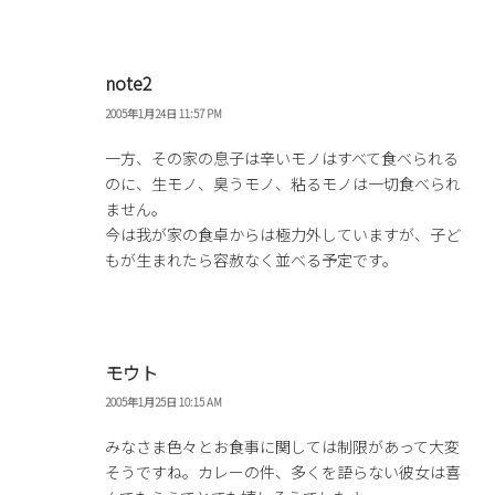
note2
2005年1月24日 11:57 PM
一方、その家の息子は辛いモノはすべて食べられる
のに、生モノ、臭うモノ、粘るモノは一切食べられ
ません。
今は我が家の食卓からは極力外していますが、子ど
もが生まれたら容赦なく並べる予定です。
モウト
2005年1月25日 10:15 AM
みなさま色々とお食事に関しては制限があって大変
そうですね。カレーの件、多くを語らない彼女は喜