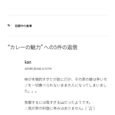
カ
妊娠中の食事
テ
ゴ
リ
ー
“カレーの魅力” への5件の返信
kan
2005年1月24日 10:53 PM
味が本格的すぎたが故に(?)か、その家の娘は辛いモ
ノを一切食べられないまま大人になってしまいまし
た。。。
克服するには高すぎる山だったようです。
∴我が家の料理に辛みはありません。( ´Д`)