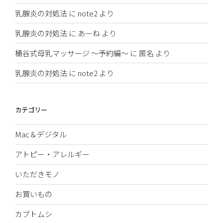
乳腺炎の対処法
に
note2
より
乳腺炎の対処法
に
あーね
より
桶谷式母乳マッサージ 〜予約編〜
に
匿名
より
乳腺炎の対処法
に
note2
より
カテゴリー
Mac＆デジタル
アトピー・アレルギー
いただきモノ
お買いもの
カブトムシ