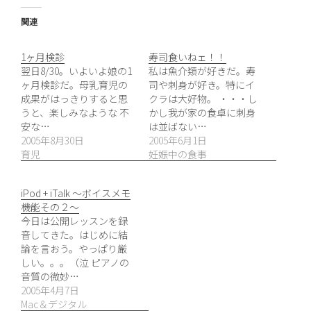
関連
1ヶ月検診
寿司食いねェ！！
翌日8/30。いよいよ娘の1
私は魚介類が好きだ。寿
ヶ月検診だ。母乳育児の
司や刺身が好き。特にイ
成果がはっきりすると思
クラは大好物。 ・・・し
うと、楽しみなような 不
かし我が家の食卓に刺身
安な…
は並ばない…
2005年8月30日
2005年6月1日
育児
妊娠中の食事
iPod + iTalk 〜ボイスメモ
機能その２〜
今日は公開レッスンを録
音してきた。はじめに結
論を言おう。やっぱり厳
しい。。。（泣 ピアノの
音質の微妙…
2005年4月7日
Mac＆デジタル