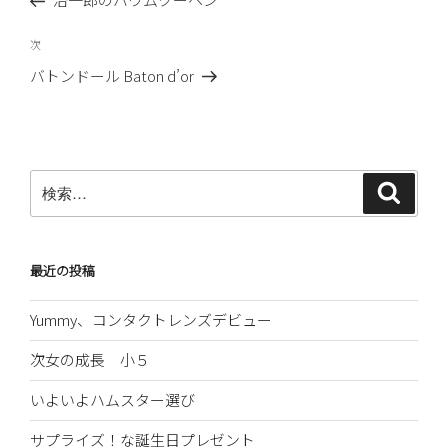
ナ
投
ビ
稿
次
次
ゲ
の
バトンドール Baton d’or
ー
投
稿
シ
ョ
ン
検
検
索
索:
最近の投稿
Yummy、コンタクトレンズデビュー
次女の成長 小５
いよいよハムスター選び
サプライズ！な誕生日プレゼント