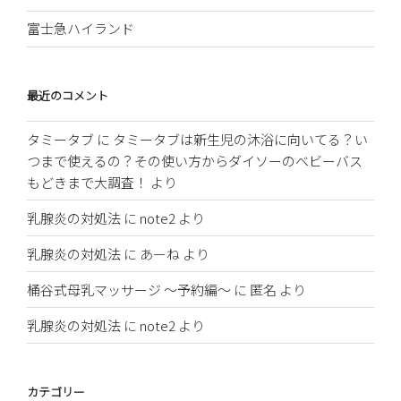
富士急ハイランド
最近のコメント
タミータブ
に
タミータブは新生児の沐浴に向いてる？い
つまで使えるの？その使い方からダイソーのベビーバス
もどきまで大調査！
より
乳腺炎の対処法
に
note2
より
乳腺炎の対処法
に
あーね
より
桶谷式母乳マッサージ 〜予約編〜
に
匿名
より
乳腺炎の対処法
に
note2
より
カテゴリー