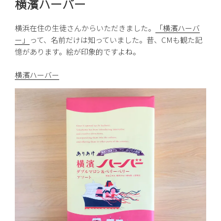
横濱ハーバー
日:
横浜在住の生徒さんからいただきました。
「横濱ハーバ
ー」
って、名前だけは知っていました。昔、CMも観た記
憶があります。絵が印象的ですよね。
横濱ハーバー