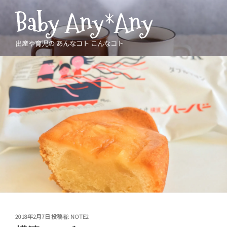
コ
Baby Any*Any
ン
テ
ン
出産や育児の あんなコト こんなコト
ツ
へ
ス
キ
ッ
プ
投
2018年2月7日
投稿者:
NOTE2
稿