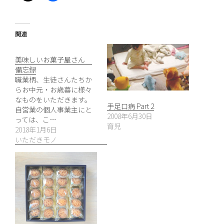
関連
美味しいお菓子屋さん
備忘録
職業柄、生徒さんたちか
らお中元・お歳暮に様々
なものをいただきます。
手足口病 Part 2
自営業の個人事業主にと
2008年6月30日
っては、こ…
育児
2018年1月6日
いただきモノ