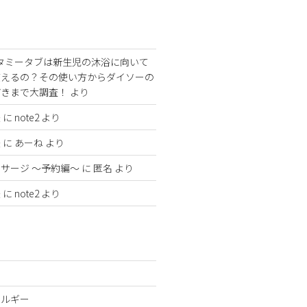
タミータブは新生児の沐浴に向いて
使えるの？その使い方からダイソーの
どきまで大調査！
より
法
に
note2
より
法
に
あーね
より
サージ 〜予約編〜
に
匿名
より
法
に
note2
より
レルギー