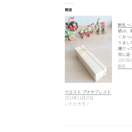
関連
断乳 〜
娘は、
くおっ
りまし
嫌だっ
我に返
2007年
断乳
ウエスト プチサブレスト
2017年11月27日
いただきモノ