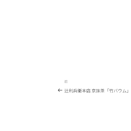
投
前
前
稿
の
辻利兵衛本店 京抹茶「竹バウム」
投
ナ
稿
ビ
ゲ