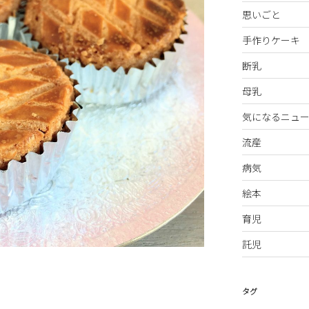
思いごと
手作りケーキ
断乳
母乳
気になるニュー
流産
病気
絵本
育児
託児
タグ