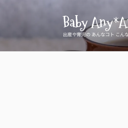
コ
ン
Baby Any*A
テ
ン
ツ
出産や育児の あんなコト こん
へ
ス
キ
ッ
プ