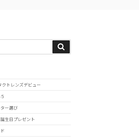
検
索
ンタクトレンズデビュー
小５
スター選び
な誕生日プレゼント
ンド