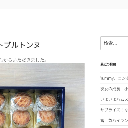
検
トブルトンヌ
索:
んからいただきました。
最近の投稿
Yummy、コ
次女の成長 
いよいよハム
サプライズ！
富士急ハイラ