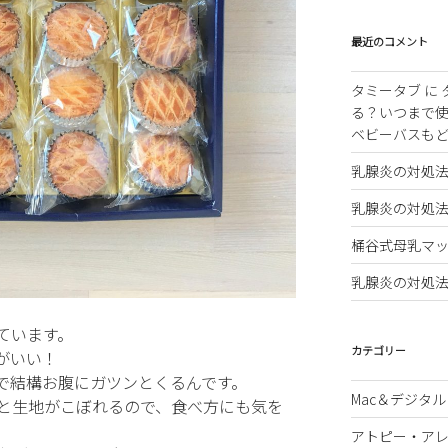
最近のコメント
タミータブ
に
る？いつまで
ベビーバスも
乳腺炎の対処
乳腺炎の対処
桶谷式母乳マッ
乳腺炎の対処
ています。
カテゴリー
がいい！
で結構お腹にガツンとくるんです。
Mac＆デジタル
と生地がこぼれるので、食べ方にも気を
アトピー・ア