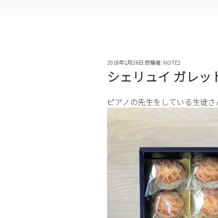
投
2018年1月26日
投稿者:
NOTE2
稿
シェリュイ ガレッ
日:
ピアノの先生をしている生徒さ