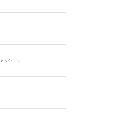
ァッション
活