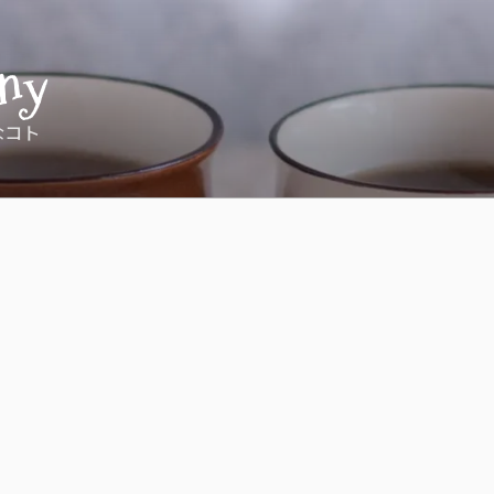
ny
なコト