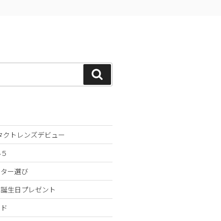
検
索
ンタクトレンズデビュー
小５
スター選び
な誕生日プレゼント
ンド