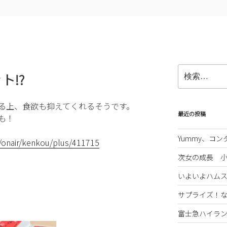
検
ト!?
索:
る上、食欲も抑えてくれるそうです。
最近の投稿
も！
Yummy、コ
D/onair/kenkou/plus/411715
次女の成長 
いよいよハム
サプライズ！
富士急ハイラ