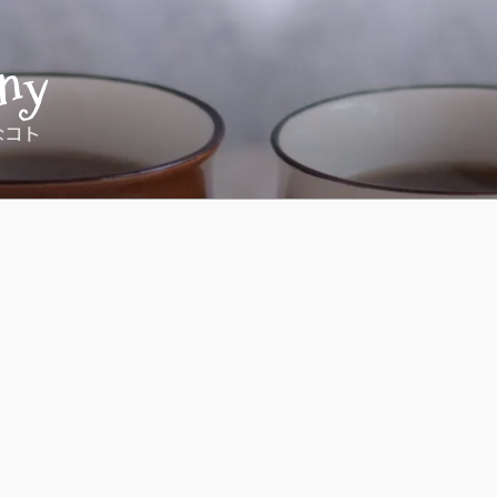
ny
なコト