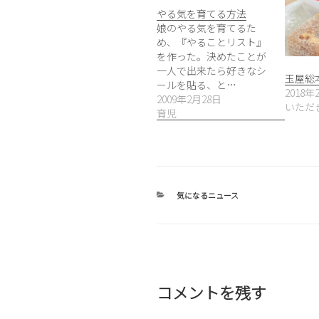
やる気を育てる方法
娘のやる気を育てるた
め、『やることリスト』
を作った。決めたことが
一人で出来たら好きなシ
玉屋総
ールを貼る、と…
2018年
2009年2月28日
いただ
育児
カ
気になるニュース
テ
ゴ
リ
ー
コメントを残す