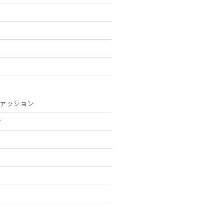
ァッション
活