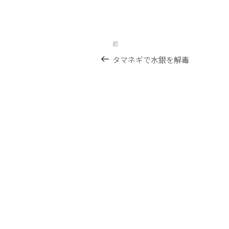
投
前
前
稿
の
タマネギで水銀を解毒
投
ナ
稿
ビ
ゲ
ー
シ
ョ
ン