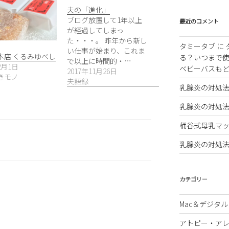
夫の「進化」
ブログ放置して1年以上
最近のコメント
が経過してしまっ
た・・・。 昨年から新し
タミータブ
に
い仕事が始まり、これま
本店 くるみゆべし
る？いつまで
で以上に時間的・…
2月1日
ベビーバスも
2017年11月26日
きモノ
夫語録
乳腺炎の対処
乳腺炎の対処
桶谷式母乳マッ
乳腺炎の対処
カテゴリー
Mac＆デジタル
アトピー・ア