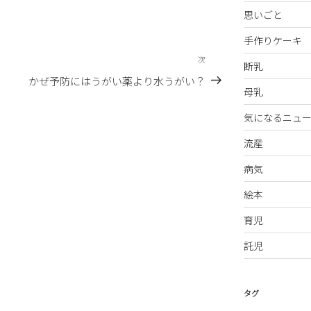
思いごと
手作りケーキ
次
次
断乳
の
かぜ予防にはうがい薬より水うがい？
母乳
投
稿
気になるニュー
流産
病気
絵本
育児
託児
タグ