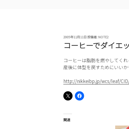
投
2005年11月11日
投稿者:
NOTE2
稿
コーヒーでダイエッ
日:
コーヒーは脂肪を燃やしてくれ
産後に体型を戻すためにいいか
http://nikkeibp.jp/wcs/leaf/CI
関連