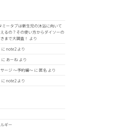
タミータブは新生児の沐浴に向いて
使えるの？その使い方からダイソーの
どきまで大調査！
より
法
に
note2
より
法
に
あーね
より
サージ 〜予約編〜
に
匿名
より
法
に
note2
より
レルギー