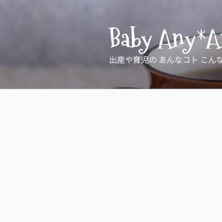
コ
ン
Baby Any*A
テ
ン
ツ
出産や育児の あんなコト こん
へ
ス
キ
ッ
プ