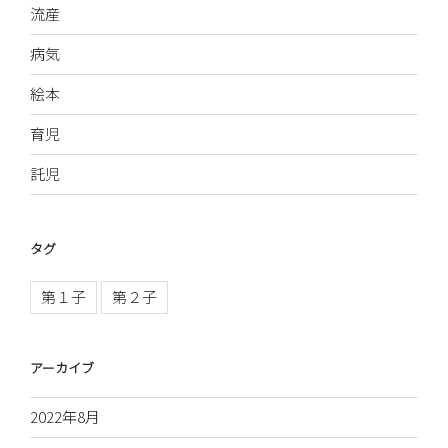
流産
病気
絵本
育児
託児
タグ
第１子
第２子
アーカイブ
2022年8月