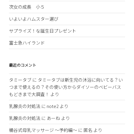
次女の成長 小５
いよいよハムスター選び
サプライズ！な誕生日プレゼント
富士急ハイランド
最近のコメント
タミータブ
に
タミータブは新生児の沐浴に向いてる？い
つまで使えるの？その使い方からダイソーのベビーバス
もどきまで大調査！
より
乳腺炎の対処法
に
note2
より
乳腺炎の対処法
に
あーね
より
桶谷式母乳マッサージ 〜予約編〜
に
匿名
より