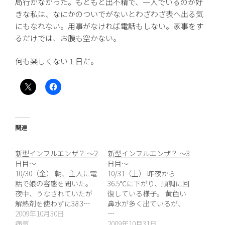
局行かなかった。もともと出不精で、一人でいるのが好
きな私は、なにかのついでがないとわざわざ表へ出る気
にもなれない。用事がなければ電話もしない。家事をす
るだけでは、お腹も空かない。
何も楽しくない１日だ。
関連
新型インフルエンザ？ 〜2
新型インフルエンザ？ ～3
日目〜
日目～
10/30（金） 朝、主人に電
10/31（土） 昨夜から
話で娘の容態を聞いた。
36.5℃に下がり、順調に回
夜中、うなされていたが
復している様子。 黄色い
解熱剤を使わずに38.3…
鼻水が多く出ているが、
2009年10月30日
…
病気
2009年10月31日