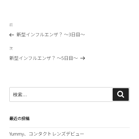
投
前
前
稿
の
新型インフルエンザ？ ～3日目～
ナ
投
ビ
稿
次
次
ゲ
の
新型インフルエンザ？ 〜5日目〜
ー
投
稿
シ
ョ
ン
検
検
索
索:
最近の投稿
Yummy、コンタクトレンズデビュー