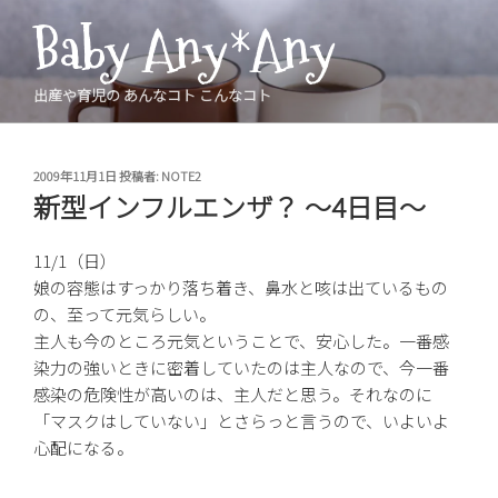
コ
Baby Any*Any
ン
テ
ン
出産や育児の あんなコト こんなコト
ツ
へ
ス
投
2009年11月1日
投稿者:
NOTE2
稿
キ
新型インフルエンザ？ ～4日目～
日:
ッ
プ
11/1（日）
娘の容態はすっかり落ち着き、鼻水と咳は出ているもの
の、至って元気らしい。
主人も今のところ元気ということで、安心した。一番感
染力の強いときに密着していたのは主人なので、今一番
感染の危険性が高いのは、主人だと思う。それなのに
「マスクはしていない」とさらっと言うので、いよいよ
心配になる。