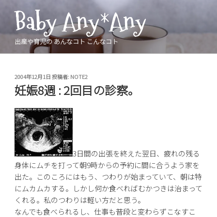
コ
Baby Any*Any
ン
テ
ン
出産や育児の あんなコト こんなコト
ツ
へ
ス
投
2004年12月1日
投稿者:
NOTE2
稿
キ
妊娠8週 : 2回目の診察。
日:
ッ
プ
3日間の出張を終えた翌日、疲れの残る
身体にムチを打って朝9時からの予約に間に合うよう家を
出た。このころにはもう、つわりが始まっていて、朝は特
にムカムカする。しかし何か食べればむかつきは治まって
くれる。私のつわりは軽い方だと思う。
なんでも食べられるし、仕事も普段と変わらずこなすこ