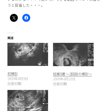
うと反省した・・・。
関連
初検診
妊娠9週 〜2回目の検診〜
2009年8月9日
2009年8月23日
妊娠初期
妊娠初期