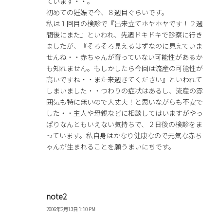
ています・・。
初めての妊娠で今、８週目ぐらいです。
私は１回目の検診で『出来立てホヤホヤです！２週
間後にまた』といわれ、先週ドキドキで診察に行き
ましたが、『そろそろ見えるはずなのに見えていま
せんね・・赤ちゃんが育っていない可能性があるか
も知れません。もしかしたら今回は流産の可能性が
高いですね・・また来週きてください』といわれて
しまいました・・つわりの症状はあるし、流産の雰
囲気も特に無いので大丈夫！と思いながらも不安で
した・・主人や母親などに相談してはいますがやっ
ぱりなんともいえない気持ちで、２日後の検診をま
っています。私自身はかなり健康なので元気な赤ち
ゃんが生まれることを願うまいにちです。
note2
2006年2月13日 1:10 PM