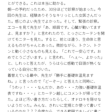
とができる。これは本当に助かる。
朝一の予約だったため、30分ほどで診察が始まった。今
回の先生は、経験ありそうなキリっとした女医さんだっ
た。感じのよい先生でよかった。そして、緊張の診察。
エコーを見て先生が「あ、順調です。心臓が動いてます
よ、見ますか？」と言われたので、とっさにカーテンを開
けてモニターを見た。すると、前とは違う、生命体と思
えるものがちゃんとあった。微妙ながら、トクン、トク
ンと動く小さなものも見える。「これで一安心です。お
めでとうございます。」と言われ、「へぇ〜、よかった」
と、しれっと答えたが、うらはらに感動で目頭が熱くな
っている自分に気づいた。
着替えている最中、先生が「勝手に基礎体温見ます
ね。」と言ったので「どーぞー」と答えたと同時に、
「うわッ！・・・なんだか、あの・・・力強い基礎体温
表ですね・・・」とカーテン越しにコメントが帰ってき
た。よほど汚い書き方だったらしく、オドロキを隠せな
いようだった。みんな、きれいに定規とか使って書いて
いるのかな？？？今度から、できる範囲でキレイに書こ