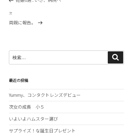
ナ
投
ビ
稿
次
次
ゲ
の
両親に報告。
ー
投
稿
シ
ョ
ン
検
検
索
索:
最近の投稿
Yummy、コンタクトレンズデビュー
次女の成長 小５
いよいよハムスター選び
サプライズ！な誕生日プレゼント