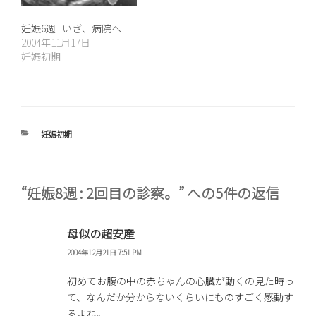
妊娠6週 : いざ、病院へ
2004年11月17日
妊娠初期
カ
妊娠初期
テ
ゴ
リ
ー
“妊娠8週 : 2回目の診察。” への5件の返信
母似の超安産
2004年12月21日 7:51 PM
初めてお腹の中の赤ちゃんの心臓が動くの見た時っ
て、なんだか分からないくらいにものすごく感動す
るよね。