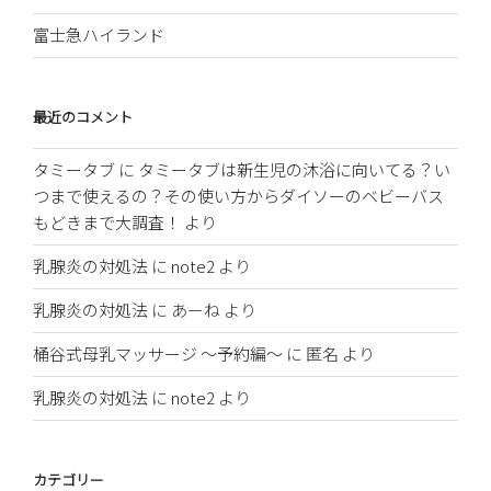
富士急ハイランド
最近のコメント
タミータブ
に
タミータブは新生児の沐浴に向いてる？い
つまで使えるの？その使い方からダイソーのベビーバス
もどきまで大調査！
より
乳腺炎の対処法
に
note2
より
乳腺炎の対処法
に
あーね
より
桶谷式母乳マッサージ 〜予約編〜
に
匿名
より
乳腺炎の対処法
に
note2
より
カテゴリー