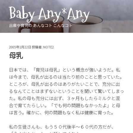
コ
Baby Any*Any
ン
テ
ン
出産や育児の あんなコト こんなコト
ツ
へ
ス
投
2005年1月22日
投稿者:
NOTE2
稿
キ
母乳
日:
ッ
プ
日本では、「育児は母乳」という概念が強いようだ。私
は今まで、母乳が出るのは当たり前のことと思っていた。
ところが、母乳が出るのはありがたいことで、充分に出
るなんてことはまずないということを聞いて驚いてしまっ
た。私の母も充分には出ず、３ヶ月もしたらミルクと混
合で育てたらしい。「でも何の問題もなかったよ」と母
は言う。確かに、何の問題もなく私は健康に育った。
私の生徒さんも、もう５０代後半〜６０代の方だが、