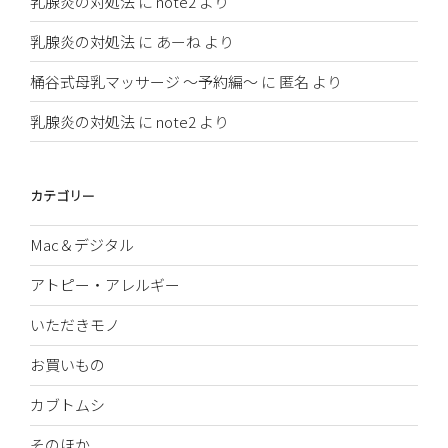
乳腺炎の対処法
に
note2
より
乳腺炎の対処法
に
あーね
より
桶谷式母乳マッサージ 〜予約編〜
に
匿名
より
乳腺炎の対処法
に
note2
より
カテゴリー
Mac＆デジタル
アトピー・アレルギー
いただきモノ
お買いもの
カブトムシ
そのほか