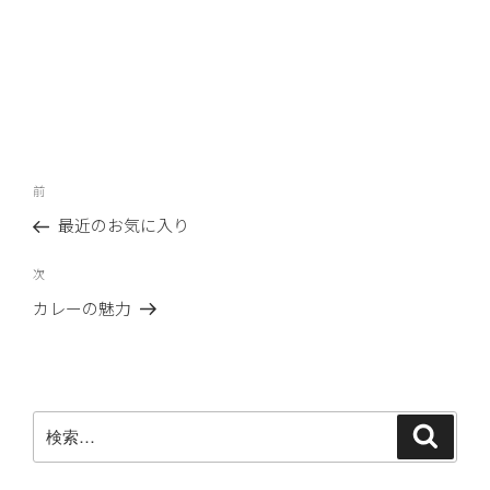
投
前
前
稿
の
最近のお気に入り
ナ
投
ビ
稿
次
次
ゲ
の
カレーの魅力
ー
投
稿
シ
ョ
ン
検
検
索
索: