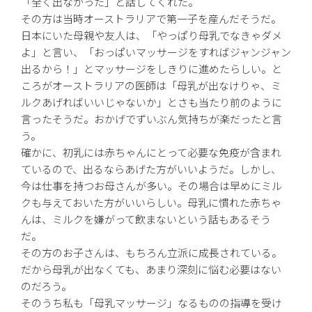
「全く出なかった」と話してくれた。
その方は当時オーストラリアで第一子を産んだそうだ。
日本にいた母親や友人は、「やっぱり母乳でなきゃダメ
よ」と言い、「おっぱいマッサージをすればジャンジャン
出るから！」とマッサージをしきりに進めたらしい。と
ころがオーストラリアの医師は「母乳が出なけりゃ、ミ
ルクあげればいいじゃないか」とさも当たり前のように
言ったそうだ。おかげでずいぶん気持ちが楽だったと言
う。
確かに、初乳には赤ちゃんにとって必要な免疫が含まれ
ているので、出るならあげた方がいいようだ。しかし、
今は仕事を持つお母さんが多い。その場合は早めにミル
クも与えておいた方がいいらしい。母乳に慣れた赤ちゃ
んは、ミルクを嫌がって飲まないという話もあるそう
だ。
その方のお子さんは、もちろん立派に成長されている。
だから母乳が出なくても、あまり深刻に悩む必要はない
のだろう。
そのうち私も「母乳マッサージ」なるものの指導を受け