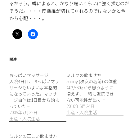
るだろう。噂によると、かなり痛いくらいに強く揉むのだ
そうだ。・・・筋繊維が切れて垂れるのではないかと今
から心配・・・。
関連
おっぱいマッサージ
ミルクの飲ませ方
入院4日目、おっぱいマッ
sunny (次女の名前) の体重
サージもいよいよ本格的
は2,560gから思うように
になっていった。マッサ
増えず、一緒に退院でき
ージ自体は1日目から始ま
ない可能性が出て…
っていた…
2010年6月24日
2005年7月22日
出産・入院生活
出産・入院生活
ミルクの正しい飲ませ方