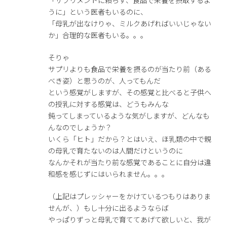
「サプリメントに頼らず、食品で栄養を摂取するよ
うに」という医者もいるのに、
「母乳が出なけりゃ、ミルクあげればいいじゃない
か」合理的な医者もいる。。。
そりゃ
サプリよりも食品で栄養を摂るのが当たり前（ある
べき姿）と思うのが、人ってもんだ
という感覚がしますが、その感覚と比べると子供へ
の授乳に対する感覚は、どうもみんな
鈍ってしまっているような気がしますが、どんなも
んなのでしょうか？
いくら「ヒト」だから？とはいえ、ほ乳類の中で親
の母乳で育たないのは人間だけというのに
なんかそれが当たり前な感覚であることに自分は違
和感を感じずにはいられません。。。
（上記はプレッシャーをかけているつもりはありま
せんが、）もし十分に出るようならば
やっぱりずっと母乳で育ててあげて欲しいと、我が