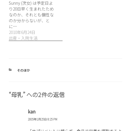
Sunny (次女) は予定日よ
り20日早く生まれたため
なのか、それとも個性な
のか分からないが、と
に…
2010年6月24日
出産・入院生活
カ
そのほか
テ
ゴ
リ
ー
“母乳” への2件の返信
kan
2005年1月25日 8:25 PM