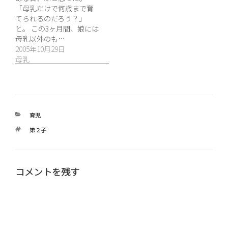
「母乳だけで何歳まで育
てられるのだろう？」
と。 この3ヶ月間、娘には
母乳以外のも…
2005年10月29日
母乳
カ
育児
テ
タ
第２子
ゴ
グ
リ
ー
コメントを残す