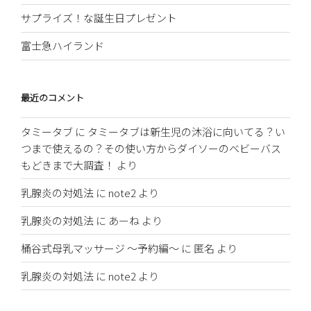
サプライズ！な誕生日プレゼント
富士急ハイランド
最近のコメント
タミータブ
に
タミータブは新生児の沐浴に向いてる？い
つまで使えるの？その使い方からダイソーのベビーバス
もどきまで大調査！
より
乳腺炎の対処法
に
note2
より
乳腺炎の対処法
に
あーね
より
桶谷式母乳マッサージ 〜予約編〜
に
匿名
より
乳腺炎の対処法
に
note2
より