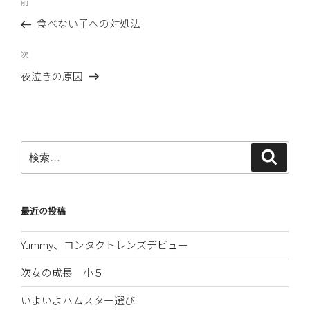
前
前
稿
の
食べない子への対処法
ナ
投
ビ
稿
次
次
ゲ
の
夜泣きの原因
ー
投
稿
シ
ョ
ン
検
検
索
索:
最近の投稿
Yummy、コンタクトレンズデビュー
次女の成長 小５
いよいよハムスター選び