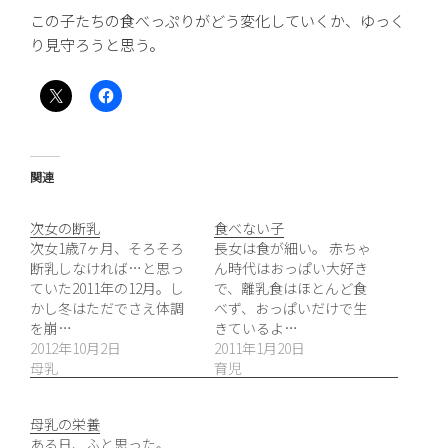
この子たちの食べっぷりがどう変化していくか、ゆっく
り見守ろうと思う。
関連
次女の断乳
食べない子
次女1歳7ヶ月、そろそろ
長女は食が細い。 赤ちゃ
断乳しなければ…と思っ
ん時代はおっぱい大好き
ていた2011年の12月。し
で、離乳食はほとんど食
かし冬はただでさえ体調
べず、おっぱいだけで生
を崩…
きているよ…
2012年10月2日
2011年1月20日
母乳
育児
母乳の栄養
ある日、ふと思った。