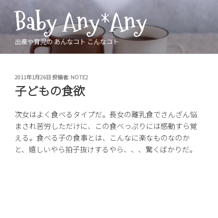
コ
Baby Any*Any
ン
テ
ン
出産や育児の あんなコト こんなコト
ツ
へ
ス
投
2011年1月26日
投稿者:
NOTE2
稿
キ
子どもの食欲
日:
ッ
プ
次女はよく食べるタイプだ。長女の離乳食でさんざん悩
まされ苦労しただけに、この食べっぷりには感動すら覚
える。食べる子の食事とは、こんなに楽なものなのか
と、嬉しいやら拍子抜けするやら、、、驚くばかりだ。