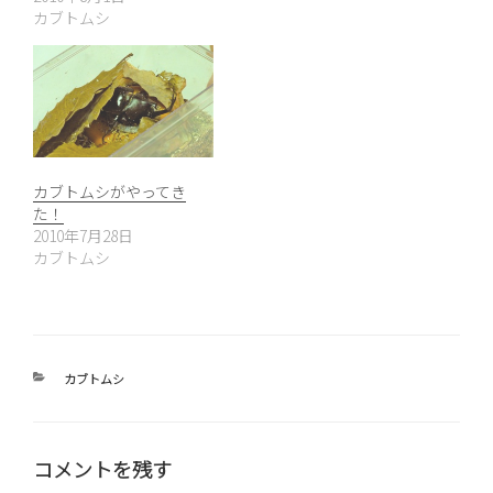
カブトムシ
カブトムシがやってき
た！
2010年7月28日
カブトムシ
カ
カブトムシ
テ
ゴ
リ
ー
コメントを残す