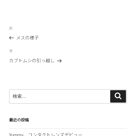
投
前
前
稿
の
メスの様子
ナ
投
ビ
稿
次
次
ゲ
の
カブトムシの引っ越し
ー
投
稿
シ
ョ
ン
検
検
索
索:
最近の投稿
Yummy、コンタクトレンズデビュー