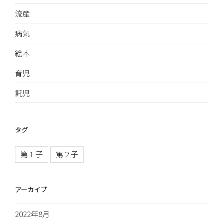
流産
病気
絵本
育児
託児
タグ
第１子
第２子
アーカイブ
2022年8月