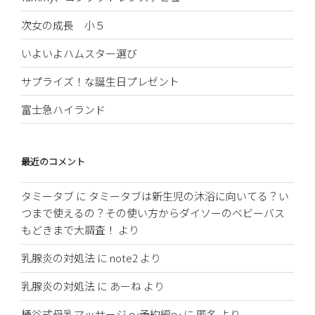
次女の成長 小５
いよいよハムスター選び
サプライズ！な誕生日プレゼント
富士急ハイランド
最近のコメント
タミータブ
に
タミータブは新生児の沐浴に向いてる？い
つまで使えるの？その使い方からダイソーのベビーバス
もどきまで大調査！
より
乳腺炎の対処法
に
note2
より
乳腺炎の対処法
に
あーね
より
桶谷式母乳マッサージ 〜予約編〜
に
匿名
より