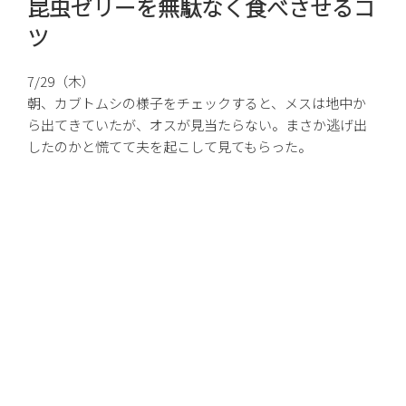
昆虫ゼリーを無駄なく食べさせるコ
日:
ツ
7/29（木）
朝、カブトムシの様子をチェックすると、メスは地中か
ら出てきていたが、オスが見当たらない。まさか逃げ出
したのかと慌てて夫を起こして見てもらった。