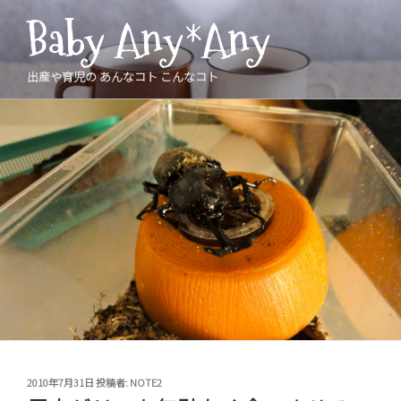
コ
Baby Any*Any
ン
テ
ン
出産や育児の あんなコト こんなコト
ツ
へ
ス
キ
ッ
プ
投
2010年7月31日
投稿者:
NOTE2
稿