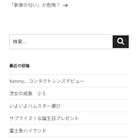
ゲ
の
「新車の匂い」が危険？
ー
投
稿
シ
ョ
ン
検
検
索
索:
最近の投稿
Yummy、コンタクトレンズデビュー
次女の成長 小５
いよいよハムスター選び
サプライズ！な誕生日プレゼント
富士急ハイランド