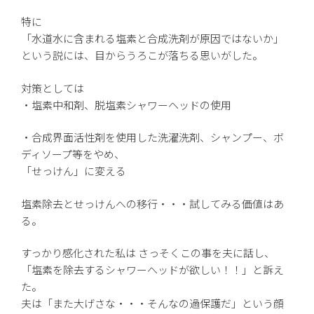
特に
「水道水に含まれる塩素と合成洗剤が原因ではないか」
という説には、目からうろこが落ちる思いがした。
対策としては
・塩素中和剤、脱塩素シャワーヘッドの使用
・合成界面活性剤を使用した洗濯洗剤、シャンプー、ボ
ディソープ等をやめ、
「せっけん」に変える
塩素除去とせっけんへの移行・・・試してみる価値はあ
る。
すっかり感化された私は さっそくこの事を夫に話し、
「塩素を除去するシャワーへッドが欲しい！！」と訴え
た。
夫は「また大げさな・・・そんなの過保護だ」という顔