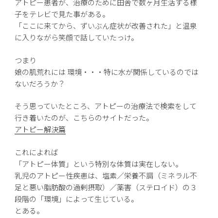
アトピー患者が、治療のために田舎で数ヶ月生活する様
子をテレビで見た事がある。
「ここに来てから、ずいぶん症状が改善された」と温泉
に入りながら笑顔で話していたっけ。
つまり
娘の肌荒れには 環境・・・特に水が関係しているのでは
ないだろうか？
そう思っていたところ、アトピーの治療法で検索をして
行き着いたのが、こちらのサイトだった。
アトピー解決篇
これによれば
「アトピー体質」という特別な体質は実在しない。
乳児のアトピー性疾患は、塩素／栄養不調（ミネラル不
足と悪い脂肪酸の過剰摂取）／薬害（ステロイド）の３
段階の「環境」によって生じている。
とある。