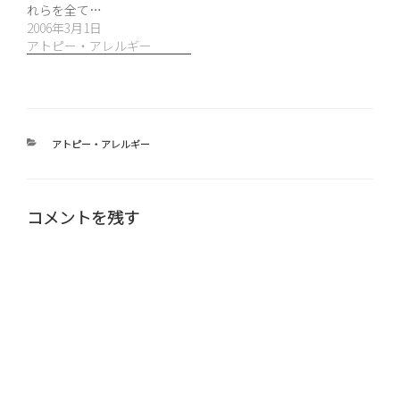
れらを全て…
2006年3月1日
アトピー・アレルギー
カ
アトピー・アレルギー
テ
ゴ
リ
ー
コメントを残す