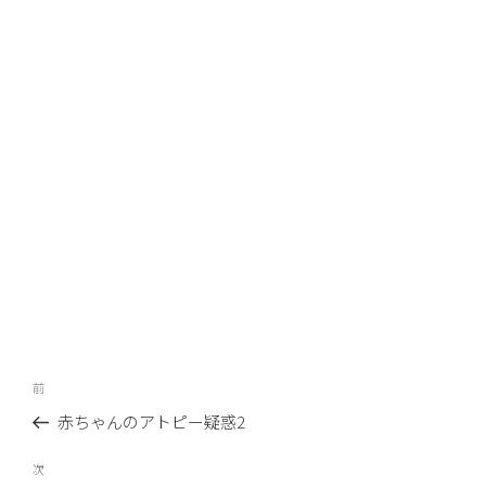
投
前
前
稿
の
赤ちゃんのアトピー疑惑2
ナ
投
ビ
稿
次
次