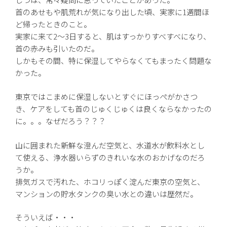
首のあせもや肌荒れが気になり出した頃、実家に1週間ほ
ど帰ったときのこと。
実家に来て2〜3日すると、肌はすっかりすべすべになり、
首の赤みも引いたのだ。
しかもその間、特に保湿してやらなくてもまったく問題な
かった。
東京ではこまめに保湿しないとすぐにほっぺがかさつ
き、ケアをしても首のじゅくじゅくは良くならなかったの
に。。。なぜだろう？？？
山に囲まれた新鮮な澄んだ空気と、水道水が飲料水とし
て使える、浄水器いらずのきれいな水のおかげなのだろ
うか。
排気ガスで汚れた、ホコリっぽく淀んだ東京の空気と、
マンションの貯水タンクの臭い水との違いは歴然だ。
そういえば・・・