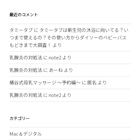
最近のコメント
タミータブ
に
タミータブは新生児の沐浴に向いてる？い
つまで使えるの？その使い方からダイソーのベビーバス
もどきまで大調査！
より
乳腺炎の対処法
に
note2
より
乳腺炎の対処法
に
あーね
より
桶谷式母乳マッサージ 〜予約編〜
に
匿名
より
乳腺炎の対処法
に
note2
より
カテゴリー
Mac＆デジタル