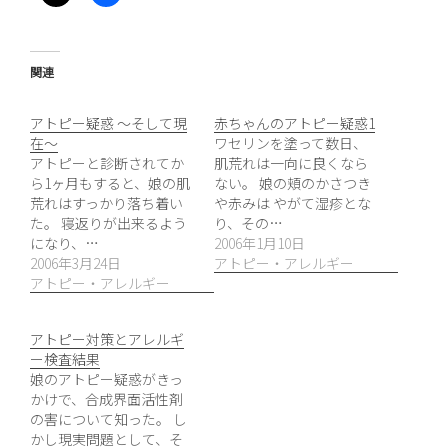
関連
アトピー疑惑 〜そして現
赤ちゃんのアトピー疑惑1
在〜
ワセリンを塗って数日、
アトピーと診断されてか
肌荒れは一向に良くなら
ら1ヶ月もすると、娘の肌
ない。 娘の頬のかさつき
荒れはすっかり落ち着い
や赤みは やがて湿疹とな
た。 寝返りが出来るよう
り、その…
になり、…
2006年1月10日
2006年3月24日
アトピー・アレルギー
アトピー・アレルギー
アトピー対策とアレルギ
ー検査結果
娘のアトピー疑惑がきっ
かけで、合成界面活性剤
の害について知った。 し
かし現実問題として、そ