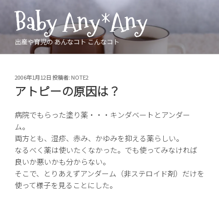
コ
Baby Any*Any
ン
テ
ン
出産や育児の あんなコト こんなコト
ツ
へ
ス
投
2006年1月12日
投稿者:
NOTE2
稿
キ
アトピーの原因は？
日:
ッ
プ
病院でもらった塗り薬・・・キンダベートとアンダー
ム。
両方とも、湿疹、赤み、かゆみを抑える薬らしい。
なるべく薬は使いたくなかった。でも使ってみなければ
良いか悪いかも分からない。
そこで、とりあえずアンダーム（非ステロイド剤）だけを
使って様子を見ることにした。