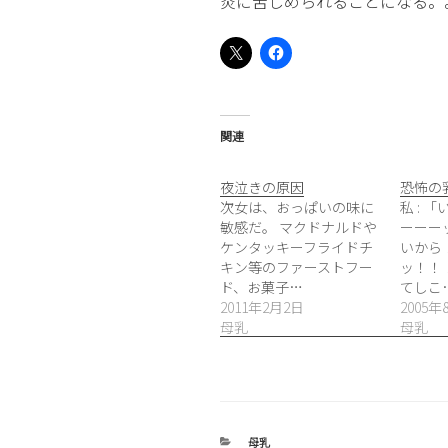
炎に苦しめられることになる。
関連
夜泣きの原因
恐怖の
次女は、おっぱいの味に
私 : 
敏感だ。 マクドナルドや
ーーー
ケンタッキーフライドチ
いから
キン等のファーストフー
ッ！！！
ド、お菓子…
てしこ
2011年2月2日
2005年
母乳
母乳
カ
母乳