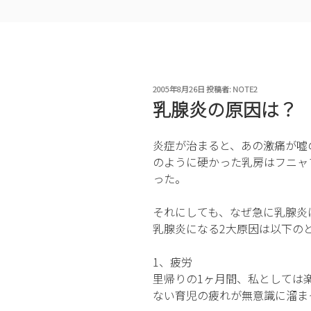
投
2005年8月26日
投稿者:
NOTE2
稿
乳腺炎の原因は？
日:
炎症が治まると、あの激痛が嘘
のように硬かった乳房はフニャ
った。
それにしても、なぜ急に乳腺炎
乳腺炎になる2大原因は以下の
1、疲労
里帰りの1ヶ月間、私としては
ない育児の疲れが無意識に溜ま