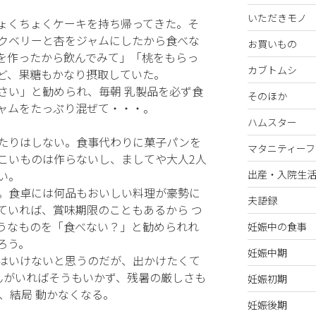
いただきモノ
ょくちょくケーキを持ち帰ってきた。そ
クベリーと杏をジャムにしたから食べな
お買いもの
を作ったから飲んでみて」「桃をもらっ
カブトムシ
ど、果糖もかなり摂取していた。
さい」と勧められ、毎朝 乳製品を必ず食
そのほか
ャムをたっぷり混ぜて・・・。
ハムスター
たりはしない。食事代わりに菓子パンを
マタニティーフ
こいものは作らないし、ましてや大人2人
い。
出産・入院生
。食卓には何品もおいしい料理が豪勢に
夫語録
ていれば、賞味期限のこともあるから つ
うなものを「食べない？」と勧められれ
妊娠中の食事
ろう。
妊娠中期
はいけないと思うのだが、出かけたくて
んがいればそうもいかず、残暑の厳しさも
妊娠初期
、結局 動かなくなる。
妊娠後期