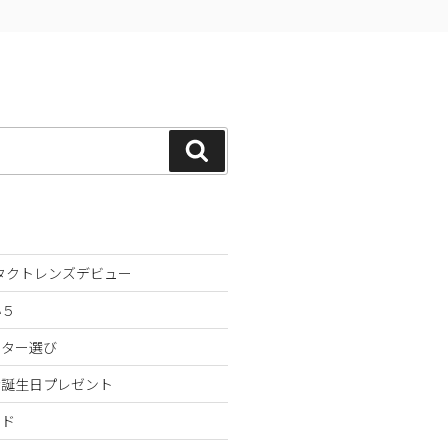
検
索
ンタクトレンズデビュー
小５
スター選び
な誕生日プレゼント
ンド