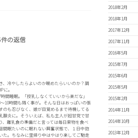
2018年2月
2018年1月
2017年12月
6件の返信
2017年11月
2016年5月
2015年7月
2015年6月
き、冷やしたらよいのか暖めたらいいのか？調
2015年5月
HPに。
〜7時間睡眠。「授乳しなくていいから楽だな」
2015年2月
〜10時間も隔く事が。そんな日はおっぱいの張
すのも忍びなく、娘が目覚めるまで待機してる
2014年11月
ら乳腺炎に。そういえば、私も主人が超甘党で甘
2014年10月
り、離乳食の準備だと言っては毎日果物を食べ
昼間眠たいのに眠れない興奮状態で、１日中抱
2013年12月
いた。ちなみに里帰り中はやはり楽してご馳走