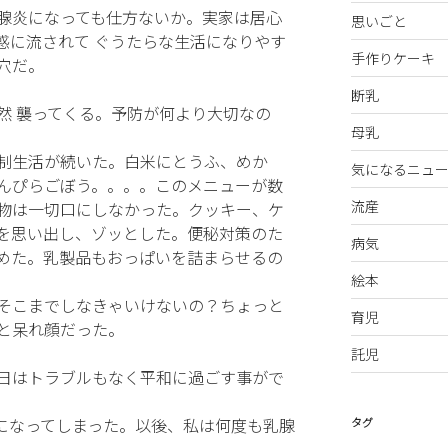
腺炎になっても仕方ないか。実家は居心
思いごと
惑に流されて ぐうたらな生活になりやす
手作りケーキ
穴だ。
断乳
然 襲ってくる。予防が何より大切なの
母乳
制生活が続いた。白米にとうふ、めか
気になるニュー
んぴらごぼう。。。。このメニューが数
流産
物は一切口にしなかった。クッキー、ケ
を思い出し、ゾッとした。便秘対策のた
病気
めた。乳製品もおっぱいを詰まらせるの
絵本
そこまでしなきゃいけないの？ちょっと
育児
と呆れ顔だった。
託児
日はトラブルもなく平和に過ごす事がで
炎になってしまった。以後、私は何度も乳腺
タグ