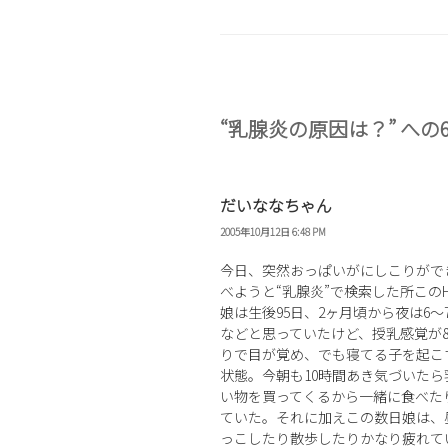
テ
ゴ
リ
ー
“乳腺炎の原因は？” への
だいななちゃん
2005年10月12日 6:48 PM
今日、突然おっぱいがにしこりがで
べようと“乳腺炎”で検索した所この
娘は生後95日、2ヶ月頃から夜は6
などと思っていたけど、授乳感覚が8
りで目が覚め、でも寝てる子を起こ
状態。今朝も10時間あき気づいた
い物を買ってくるから一緒に食べた
ていた。それに加えこの数日娘は、
っこしたり散歩したりかなり疲れて