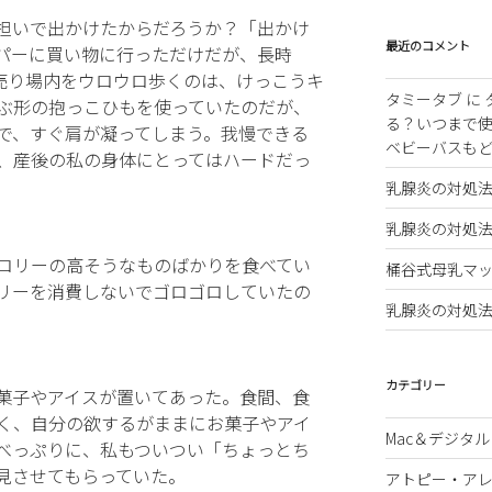
担いで出かけたからだろうか？「出かけ
最近のコメント
パーに買い物に行っただけだが、長時
て売り場内をウロウロ歩くのは、けっこうキ
タミータブ
に
ぶ形の抱っこひもを使っていたのだが、
る？いつまで
で、すぐ肩が凝ってしまう。我慢できる
ベビーバスも
、産後の私の身体にとってはハードだっ
乳腺炎の対処
乳腺炎の対処
ロリーの高そうなものばかりを食べてい
桶谷式母乳マッ
リーを消費しないでゴロゴロしていたの
乳腺炎の対処
カテゴリー
菓子やアイスが置いてあった。食間、食
く、自分の欲するがままにお菓子やアイ
Mac＆デジタル
べっぷりに、私もついつい「ちょっとち
見させてもらっていた。
アトピー・ア