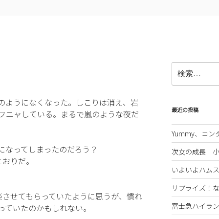
検
索:
のようになくなった。しこりは消え、岩
最近の投稿
フニャしている。まるで嵐のような夜だ
Yummy、コ
になってしまったのだろう？
次女の成長 
とおりだ。
いよいよハム
サプライズ！
楽させてもらっていたように思うが、慣れ
富士急ハイラ
っていたのかもしれない。