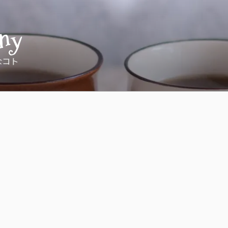
ny
なコト