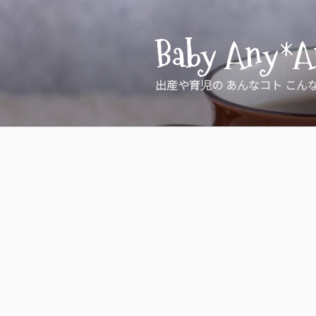
コ
ン
Baby Any*A
テ
ン
ツ
出産や育児の あんなコト こん
へ
ス
キ
ッ
プ