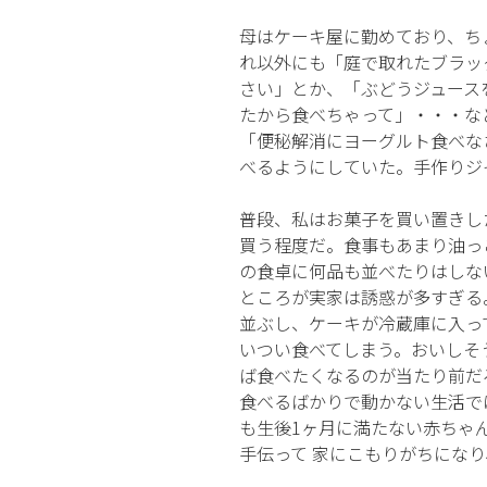
母はケーキ屋に勤めており、ち
れ以外にも「庭で取れたブラッ
さい」とか、「ぶどうジュース
たから食べちゃって」・・・な
「便秘解消にヨーグルト食べな
べるようにしていた。手作りジ
普段、私はお菓子を買い置きし
買う程度だ。食事もあまり油っ
の食卓に何品も並べたりはしな
ところが実家は誘惑が多すぎる
並ぶし、ケーキが冷蔵庫に入っ
いつい食べてしまう。おいしそ
ば食べたくなるのが当たり前だ
食べるばかりで動かない生活で
も生後1ヶ月に満たない赤ちゃ
手伝って 家にこもりがちになり