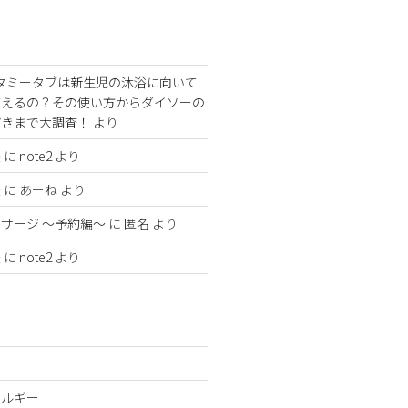
タミータブは新生児の沐浴に向いて
使えるの？その使い方からダイソーの
どきまで大調査！
より
法
に
note2
より
法
に
あーね
より
サージ 〜予約編〜
に
匿名
より
法
に
note2
より
レルギー