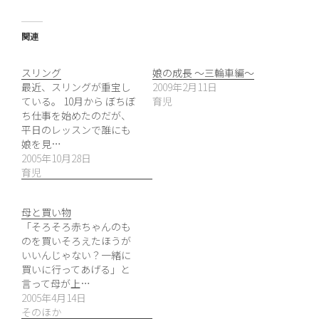
関連
スリング
娘の成長 〜三輪車編〜
最近、スリングが重宝し
2009年2月11日
ている。 10月から ぼちぼ
育児
ち仕事を始めたのだが、
平日のレッスンで誰にも
娘を見…
2005年10月28日
育児
母と買い物
「そろそろ赤ちゃんのも
のを買いそろえたほうが
いいんじゃない？一緒に
買いに行ってあげる」と
言って母が上…
2005年4月14日
そのほか