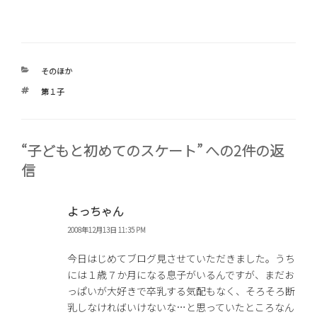
カ
そのほか
テ
タ
第１子
ゴ
グ
リ
ー
“子どもと初めてのスケート” への2件の返
信
よっちゃん
2008年12月13日 11:35 PM
今日はじめてブログ見させていただきました。うち
には１歳７か月になる息子がいるんですが、まだお
っぱいが大好きで卒乳する気配もなく、そろそろ断
乳しなければいけないな…と思っていたところなん