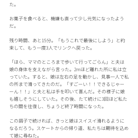
た。
お菓子を食べると、機嫌も直って少し元気になったよう
だ。
残り時間、あと15分。「もうこれで最後にしよう」と約
束して、もう一度3人でリンクへ戻った。
「ほら、ママのところまで歩いて行ってごらん」と夫は
娘の身体を支えながら言った。2mほど離れた所に私は立
っていた。すると、娘は左右の足を動かし、見事一人で私
の所まで滑ってきたのだ。「すごーい！！できるじゃー
ーん！！」と夫と私は手を叩いて喜んだ。その様子に娘
も嬉しそうにしていた。その後、たて続けに3回ほど私た
ちの間を往復し、ちょうど終了時間になった。
この調子で続ければ、きっと娘はスイスイ滑れるように
なるだろう。スケートからの帰り道、私たちは期待を込め
て娘に尋ねた。