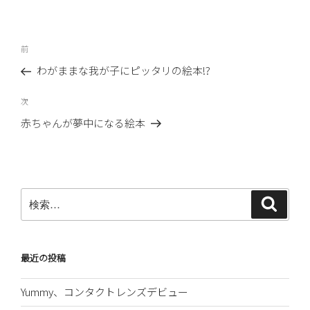
投
前
前
稿
の
わがままな我が子にピッタリの絵本!?
ナ
投
ビ
稿
次
次
ゲ
の
赤ちゃんが夢中になる絵本
ー
投
稿
シ
ョ
ン
検
検
索
索:
最近の投稿
Yummy、コンタクトレンズデビュー