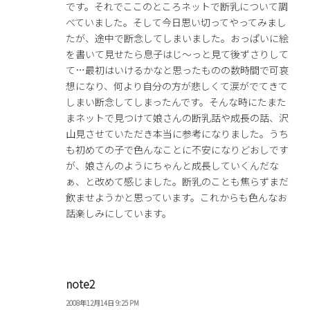
です。それでここのところネットで断乳について調
べていました。そして今日思い切ってやってみまし
たが、途中で断念してしまいました。おっぱいに絵
を書いて見せたら息子はじ〜っと見て後ずさりして
て…最初はいけるかなと思ったものの数時間で可哀
想になり、何より自分の方が悲しくて涙がでてきて
しまい断念してしまったんです。そんな時にたまた
まネットで見つけて娘さんの断乳話や成長の話、沢
山見させていただき本当に参考になりました。うち
も初めての子で色んなことに不安になりどおしです
が、娘さんのようにちゃんと成長していくんだな
ぁ、と改めて感じました。断乳のことも焦らずまだ
飲ませようかと思っています。これからも色んなお
話楽しみにしています。
note2
2008年12月14日 9:25 PM