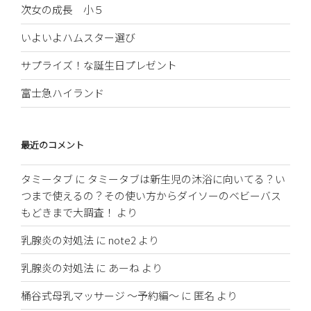
次女の成長 小５
いよいよハムスター選び
サプライズ！な誕生日プレゼント
富士急ハイランド
最近のコメント
タミータブ
に
タミータブは新生児の沐浴に向いてる？い
つまで使えるの？その使い方からダイソーのベビーバス
もどきまで大調査！
より
乳腺炎の対処法
に
note2
より
乳腺炎の対処法
に
あーね
より
桶谷式母乳マッサージ 〜予約編〜
に
匿名
より