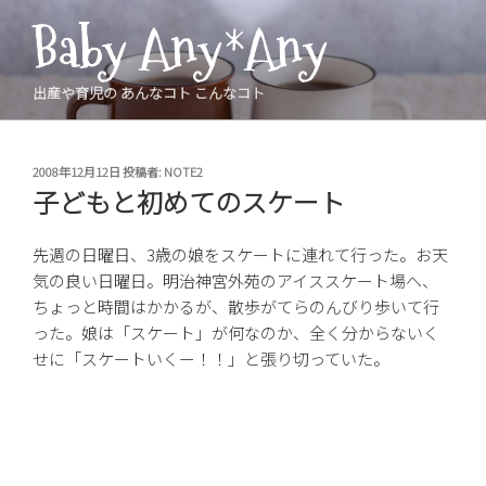
コ
Baby Any*Any
ン
テ
ン
出産や育児の あんなコト こんなコト
ツ
へ
ス
投
2008年12月12日
投稿者:
NOTE2
稿
キ
子どもと初めてのスケート
日:
ッ
プ
先週の日曜日、3歳の娘をスケートに連れて行った。お天
気の良い日曜日。明治神宮外苑のアイススケート場へ、
ちょっと時間はかかるが、散歩がてらのんびり歩いて行
った。娘は「スケート」が何なのか、全く分からないく
せに「スケートいくー！！」と張り切っていた。