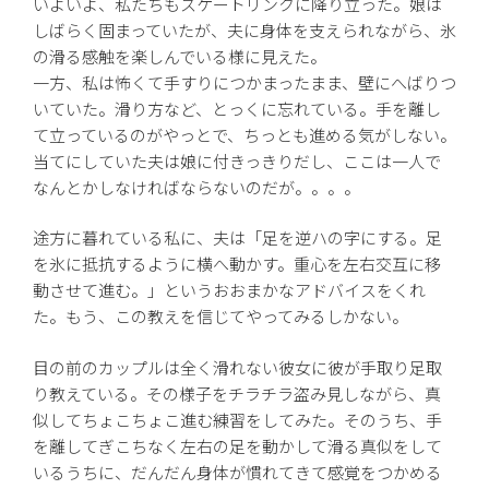
いよいよ、私たちもスケートリンクに降り立った。娘は
しばらく固まっていたが、夫に身体を支えられながら、氷
の滑る感触を楽しんでいる様に見えた。
一方、私は怖くて手すりにつかまったまま、壁にへばりつ
いていた。滑り方など、とっくに忘れている。手を離し
て立っているのがやっとで、ちっとも進める気がしない。
当てにしていた夫は娘に付きっきりだし、ここは一人で
なんとかしなければならないのだが。。。。
途方に暮れている私に、夫は「足を逆ハの字にする。足
を氷に抵抗するように横へ動かす。重心を左右交互に移
動させて進む。」というおおまかなアドバイスをくれ
た。もう、この教えを信じてやってみるしかない。
目の前のカップルは全く滑れない彼女に彼が手取り足取
り教えている。その様子をチラチラ盗み見しながら、真
似してちょこちょこ進む練習をしてみた。そのうち、手
を離してぎこちなく左右の足を動かして滑る真似をして
いるうちに、だんだん身体が慣れてきて感覚をつかめる