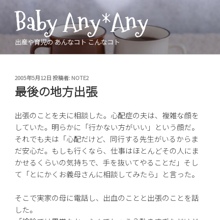
コ
Baby Any*Any
ン
テ
ン
出産や育児の あんなコト こんなコト
ツ
へ
ス
投
2005年5月12日
投稿者:
NOTE2
稿
キ
最後の地方出張
日:
ッ
プ
出張のことを夫に相談した。心配症の夫は、複雑な顔を
していた。明らかに「行かない方がいい」という顔だ。
それでも夫は「心配だけど、同行する先生がいるからま
だ安心だ。もしも行くなら、仕事はほとんどその人にま
かせるくらいの気持ちで、手を抜いてやることだ」そし
て「とにかくお義母さんに相談してみたら」と言った。
そこで実家の母に電話し、出血のことと出張のことを話
した。