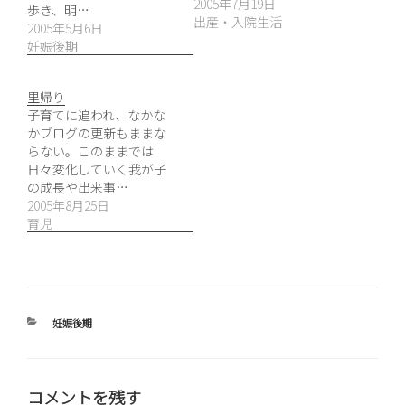
2005年7月19日
歩き、明…
出産・入院生活
2005年5月6日
妊娠後期
里帰り
子育てに追われ、なかな
かブログの更新もままな
らない。このままでは
日々変化していく我が子
の成長や出来事…
2005年8月25日
育児
カ
妊娠後期
テ
ゴ
リ
ー
コメントを残す