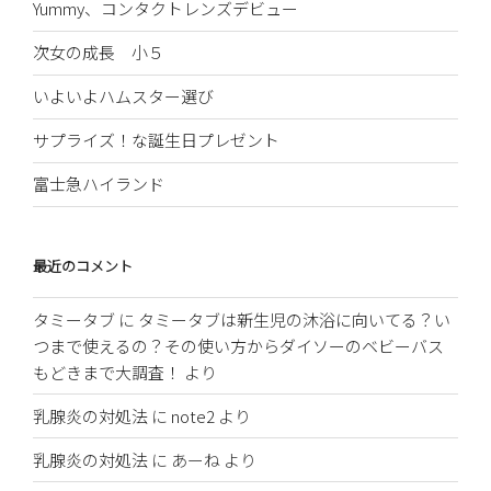
Yummy、コンタクトレンズデビュー
次女の成長 小５
いよいよハムスター選び
サプライズ！な誕生日プレゼント
富士急ハイランド
最近のコメント
タミータブ
に
タミータブは新生児の沐浴に向いてる？い
つまで使えるの？その使い方からダイソーのベビーバス
もどきまで大調査！
より
乳腺炎の対処法
に
note2
より
乳腺炎の対処法
に
あーね
より