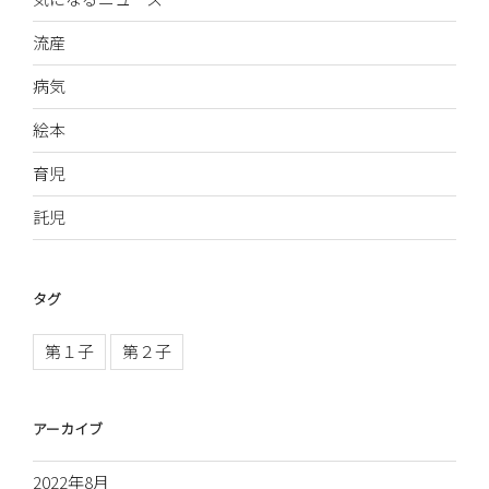
流産
病気
絵本
育児
託児
タグ
第１子
第２子
アーカイブ
2022年8月