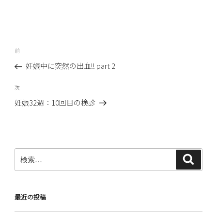
投
前
前
稿
の
妊娠中に突然の出血!! part 2
ナ
投
ビ
稿
次
次
ゲ
の
妊娠32週：10回目の検診
ー
投
稿
シ
ョ
ン
検
検
索
索:
最近の投稿